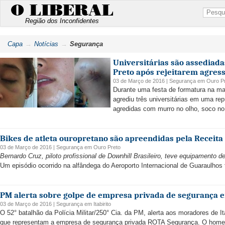
O LIBERAL
Região dos Inconfidentes
Capa
Notícias
Segurança
Universitárias são assediad
Preto após rejeitarem agres
03 de Março de 2016 |
Segurança
em
Ouro P
Durante uma festa de formatura na ma
agrediu três universitárias em uma re
agredidas com murro no olho, soco no 
Bikes de atleta ouropretano são apreendidas pela Receita
03 de Março de 2016 |
Segurança
em
Ouro Preto
Bernardo Cruz, piloto profissional de Downhill Brasileiro, teve equipamento d
Um episódio ocorrido na alfândega do Aeroporto Internacional de Guaraulhos 
PM alerta sobre golpe de empresa privada de segurança e
03 de Março de 2016 |
Segurança
em
Itabirito
O 52° batalhão da Polícia Militar/250° Cia. da PM, alerta aos moradores de I
que representam a empresa de segurança privada ROTA Segurança. O home