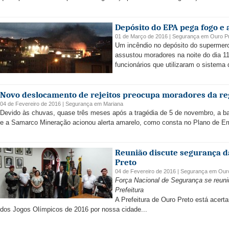
Depósito do EPA pega fogo e
01 de Março de 2016 |
Segurança
em
Ouro P
Um incêndio no depósito do supermerc
assustou moradores na noite do dia 11.
funcionários que utilizaram o sistema 
Novo deslocamento de rejeitos preocupa moradores da re
04 de Fevereiro de 2016 |
Segurança
em
Mariana
Devido às chuvas, quase três meses após a tragédia de 5 de novembro, a bar
e a Samarco Mineração acionou alerta amarelo, como consta no Plano de Em
Reunião discute segurança 
Preto
04 de Fevereiro de 2016 |
Segurança
em
Our
Força Nacional de Segurança se reuni
Prefeitura
A Prefeitura de Ouro Preto está acer
dos Jogos Olímpicos de 2016 por nossa cidade...