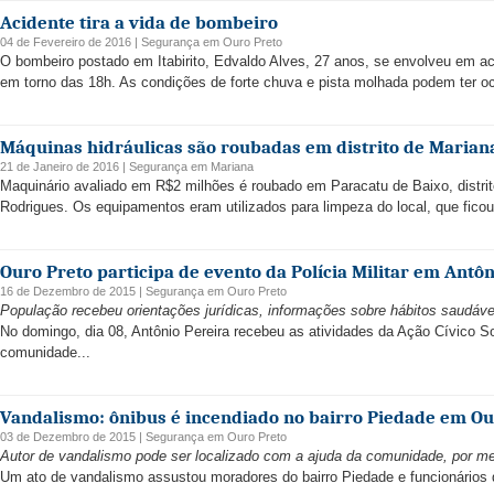
Acidente tira a vida de bombeiro
04 de Fevereiro de 2016 |
Segurança
em
Ouro Preto
O bombeiro postado em Itabirito, Edvaldo Alves, 27 anos, se envolveu em aci
em torno das 18h. As condições de forte chuva e pista molhada podem ter oca
Máquinas hidráulicas são roubadas em distrito de Marian
21 de Janeiro de 2016 |
Segurança
em
Mariana
Maquinário avaliado em R$2 milhões é roubado em Paracatu de Baixo, distrit
Rodrigues. Os equipamentos eram utilizados para limpeza do local, que fico
Ouro Preto participa de evento da Polícia Militar em Antôn
16 de Dezembro de 2015 |
Segurança
em
Ouro Preto
População recebeu orientações jurídicas, informações sobre hábitos saudáve
No domingo, dia 08, Antônio Pereira recebeu as atividades da Ação Cívico S
comunidade...
Vandalismo: ônibus é incendiado no bairro Piedade em Ou
03 de Dezembro de 2015 |
Segurança
em
Ouro Preto
Autor de vandalismo pode ser localizado com a ajuda da comunidade, por m
Um ato de vandalismo assustou moradores do bairro Piedade e funcionários da