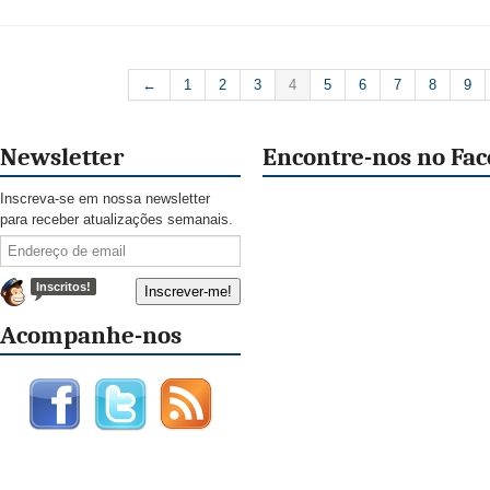
←
1
2
3
4
5
6
7
8
9
Newsletter
Encontre-nos no Fa
Inscreva-se em nossa newsletter
para receber atualizações semanais.
Inscritos!
Acompanhe-nos