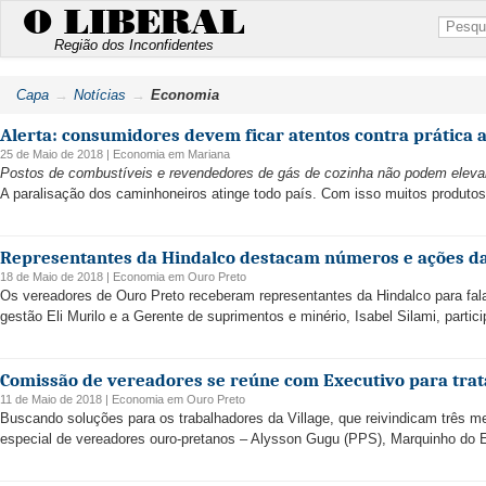
O LIBERAL
Região dos Inconfidentes
Capa
Notícias
Economia
Alerta: consumidores devem ficar atentos contra prática a
25 de Maio de 2018 |
Economia
em
Mariana
Postos de combustíveis e revendedores de gás de cozinha não podem elevar
A paralisação dos caminhoneiros atinge todo país. Com isso muitos produtos
Representantes da Hindalco destacam números e ações d
18 de Maio de 2018 |
Economia
em
Ouro Preto
Os vereadores de Ouro Preto receberam representantes da Hindalco para fal
gestão Eli Murilo e a Gerente de suprimentos e minério, Isabel Silami, partic
Comissão de vereadores se reúne com Executivo para trat
11 de Maio de 2018 |
Economia
em
Ouro Preto
Buscando soluções para os trabalhadores da Village, que reivindicam três 
especial de vereadores ouro-pretanos – Alysson Gugu (PPS), Marquinho do E