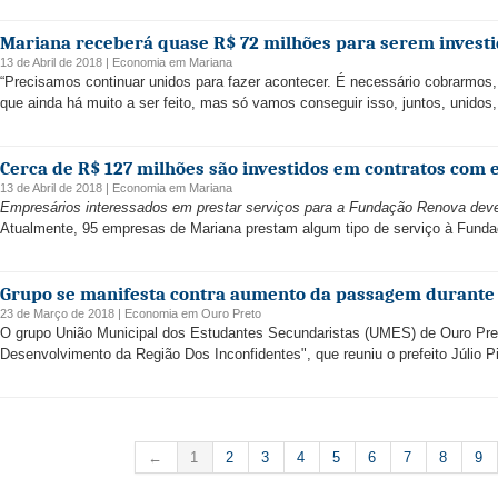
Mariana receberá quase R$ 72 milhões para serem invest
13 de Abril de 2018 |
Economia
em
Mariana
“Precisamos continuar unidos para fazer acontecer. É necessário cobrarmos
que ainda há muito a ser feito, mas só vamos conseguir isso, juntos, unidos,
Cerca de R$ 127 milhões são investidos em contratos com
13 de Abril de 2018 |
Economia
em
Mariana
Empresários interessados em prestar serviços para a Fundação Renova deve
Atualmente, 95 empresas de Mariana prestam algum tipo de serviço à Funda
Grupo se manifesta contra aumento da passagem durante
23 de Março de 2018 |
Economia
em
Ouro Preto
O grupo União Municipal dos Estudantes Secundaristas (UMES) de Ouro Pre
Desenvolvimento da Região Dos Inconfidentes", que reuniu o prefeito Júlio Pi
←
1
2
3
4
5
6
7
8
9