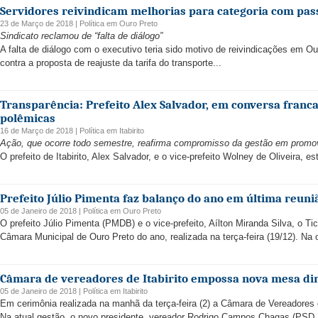
Servidores reivindicam melhorias para categoria com pass
23 de Março de 2018 |
Política
em
Ouro Preto
Sindicato reclamou de “falta de diálogo”
A falta de diálogo com o executivo teria sido motivo de reivindicações em O
contra a proposta de reajuste da tarifa do transporte...
Transparência: Prefeito Alex Salvador, em conversa franc
polêmicas
16 de Março de 2018 |
Política
em
Itabirito
Ação, que ocorre todo semestre, reafirma compromisso da gestão em promove
O prefeito de Itabirito, Alex Salvador, e o vice-prefeito Wolney de Oliveira, e
Prefeito Júlio Pimenta faz balanço do ano em última reun
05 de Janeiro de 2018 |
Política
em
Ouro Preto
O prefeito Júlio Pimenta (PMDB) e o vice-prefeito, Aílton Miranda Silva, o Ti
Câmara Municipal de Ouro Preto do ano, realizada na terça-feira (19/12). Na o
Câmara de vereadores de Itabirito empossa nova mesa di
05 de Janeiro de 2018 |
Política
em
Itabirito
Em cerimônia realizada na manhã da terça-feira (2) a Câmara de Vereadores 
Na atual gestão, o novo presidente, vereador Rodrigo Campos Chagas (PSD,