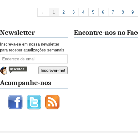
←
1
2
3
4
5
6
7
8
9
Newsletter
Encontre-nos no Fa
Inscreva-se em nossa newsletter
para receber atualizações semanais.
Inscritos!
Acompanhe-nos