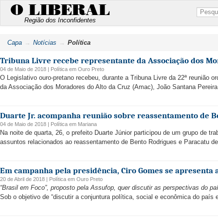
O LIBERAL
Região dos Inconfidentes
Capa
Notícias
Política
Tribuna Livre recebe representante da Associação dos Mo
04 de Maio de 2018 |
Política
em
Ouro Preto
O Legislativo ouro-pretano recebeu, durante a Tribuna Livre da 22ª reunião ordi
da Associação dos Moradores do Alto da Cruz (Amac), João Santana Pereira 
Duarte Jr. acompanha reunião sobre reassentamento de B
04 de Maio de 2018 |
Política
em
Mariana
Na noite de quarta, 26, o prefeito Duarte Júnior participou de um grupo de trab
assuntos relacionados ao reassentamento de Bento Rodrigues e Paracatu de
Em campanha pela presidência, Ciro Gomes se apresenta 
20 de Abril de 2018 |
Política
em
Ouro Preto
“Brasil em Foco”, proposto pela Assufop, quer discutir as perspectivas do p
Sob o objetivo de “discutir a conjuntura política, social e econômica do país 