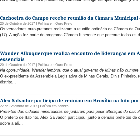
Cachoeira do Campo recebe reunião da Câmara Municipal 
20 de Outubro de 2017 |
Política
em
Ouro Preto
Os vereadores ouro-pretanos realizaram a reunião ordinária da Câmara de O
(17). A ação faz parte do programa Câmara Itinerante que percorre todos os di
Wander Albuquerque realiza encontro de lideranças em 
essenciais
20 de Outubro de 2017 |
Política
em
Ouro Preto
Na oportunidade, Wander lembrou que o atual governo de Minas não cumpr
O ex-presidente da Assembleia Legislativa de Minas Gerais, Dinis Pinheiro, rea
distrito...
Alex Salvador participa de reunião em Brasília na luta por
22 de Setembro de 2017 |
Política
em
Itabirito
Prefeitos das cidades mineradoras se juntaram para pedir alteração do cálcu
O prefeito de Itabirito, Alex Salvador, participou, junto a demais prefeitos d
sobre a alí...