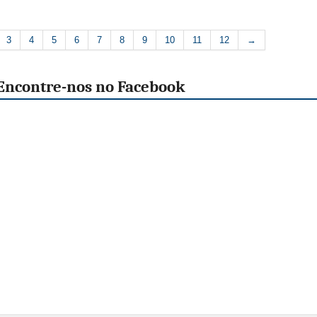
3
4
5
6
7
8
9
10
11
12
→
Encontre-nos no Facebook