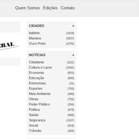
Quem Somos
Edições
Contato
CIDADES
»
Itabirito
(2429)
Mariana
(3637)
Ouro Preto
(4755)
NOTÍCIAS
»
l
Cidadania
(1111)
Cultura e Lazer
(1942)
Economia
(853)
Educação
(669)
Entrevistas
(31)
Esportes
(793)
Meio Ambiente
(499)
Obras
(750)
Poder Público
(284)
Política
(978)
Saúde
(668)
Segurança
(1197)
Social
(618)
Trânsito
(294)