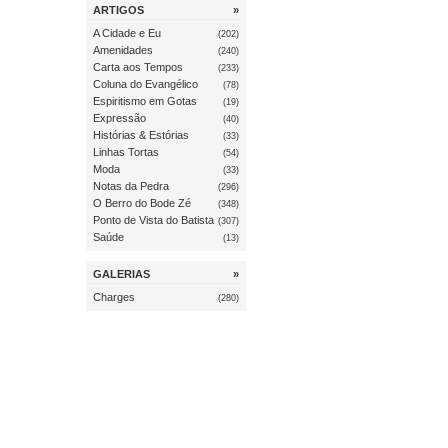
ARTIGOS
»
A Cidade e Eu
(202)
Amenidades
(240)
Carta aos Tempos
(233)
Coluna do Evangélico
(78)
Espiritismo em Gotas
(19)
Expressão
(40)
Histórias & Estórias
(33)
Linhas Tortas
(54)
Moda
(33)
Notas da Pedra
(296)
O Berro do Bode Zé
(348)
Ponto de Vista do Batista
(307)
Saúde
(13)
GALERIAS
»
Charges
(280)