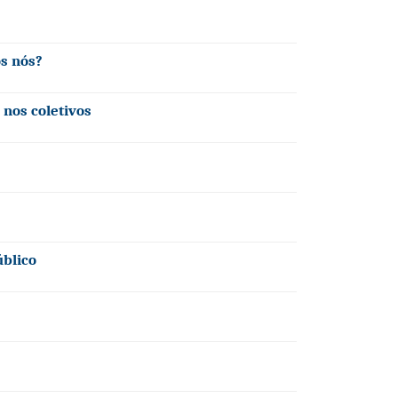
os nós?
nos coletivos
blico