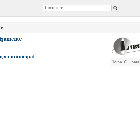
Zé
tigamente
ação municipal
Jornal O Libera