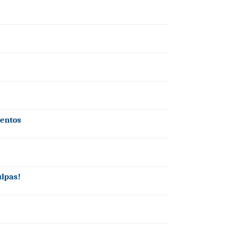
entos
lpas!