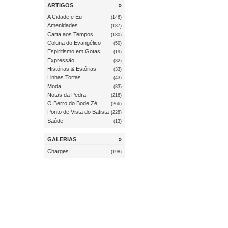
ARTIGOS
»
A Cidade e Eu
(146)
Amenidades
(187)
Carta aos Tempos
(180)
Coluna do Evangélico
(50)
Espiritismo em Gotas
(19)
Expressão
(32)
Histórias & Estórias
(33)
Linhas Tortas
(43)
Moda
(33)
Notas da Pedra
(216)
O Berro do Bode Zé
(266)
Ponto de Vista do Batista
(228)
Saúde
(13)
GALERIAS
»
Charges
(198)