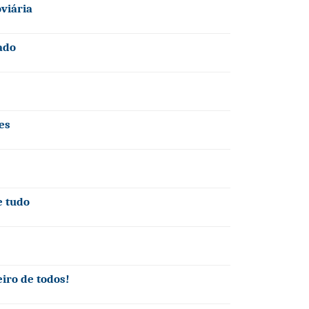
oviária
ado
es
e tudo
eiro de todos!