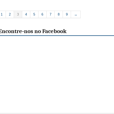
1
2
3
4
5
6
7
8
9
→
Encontre-nos no Facebook