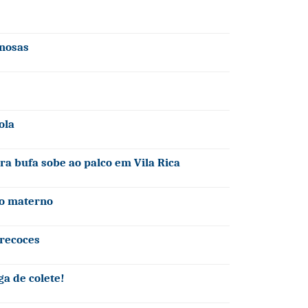
nosas
ola
ra bufa sobe ao palco em Vila Rica
so materno
precoces
a de colete!