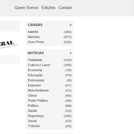
Quem Somos
Edições
Contato
CIDADES
»
Itabirito
(1964)
Mariana
(3075)
Ouro Preto
(4162)
NOTÍCIAS
»
l
Cidadania
(1019)
Cultura e Lazer
(1656)
Economia
(708)
Educação
(578)
Entrevistas
(30)
Esportes
(677)
Meio Ambiente
(372)
Obras
(654)
Poder Público
(186)
Política
(898)
Saúde
(515)
Segurança
(1085)
Social
(472)
Trânsito
(262)