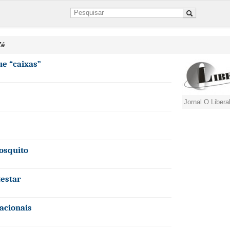
Zé
ue “caixas”
Jornal O Libera
osquito
estar
acionais