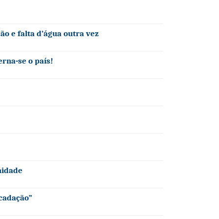
ção e falta d’água outra vez
rna-se o país!
nidade
ecadação”