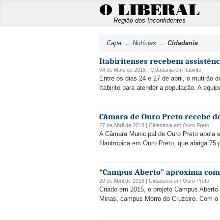
O LIBERAL
Região dos Inconfidentes
Capa
Notícias
Cidadania
Itabiritenses recebem assistênci
04 de Maio de 2018 |
Cidadania
em
Itabirito
Entre os dias 24 e 27 de abril, o mutirão
Itabirito para atender a população. A equip
Câmara de Ouro Preto recebe do
27 de Abril de 2018 |
Cidadania
em
Ouro Preto
A Câmara Municipal de Ouro Preto apoia e
filantrópica em Ouro Preto, que abriga 7
“Campus Aberto” aproxima comun
20 de Abril de 2018 |
Cidadania
em
Ouro Preto
Criado em 2015, o projeto Campus Aberto 
Minas, campus Morro do Cruzeiro. Com o ob