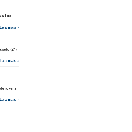
la luta
Leia mais »
ábado (24)
Leia mais »
 de jovens
Leia mais »