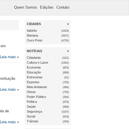
Quem Somos
Edições
Contato
CIDADES
»
Itabirito
(2429)
Mariana
(3637)
Ouro Preto
(4755)
e em
NOTÍCIAS
»
Leia mais »
Cidadania
(1111)
Cultura e Lazer
(1942)
Economia
(853)
Educação
(669)
Entrevistas
(31)
stituição
Esportes
(793)
Meio Ambiente
(499)
Leia mais »
Obras
(750)
Poder Público
(284)
Política
(978)
Saúde
(668)
ola de
Segurança
(1197)
Social
(618)
Trânsito
Leia mais »
(294)