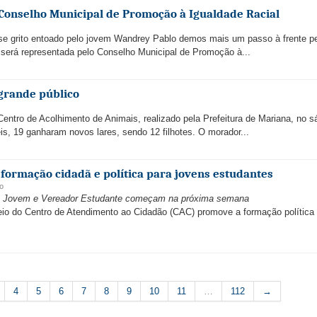
Conselho Municipal de Promoção à Igualdade Racial
se grito entoado pelo jovem Wandrey Pablo demos mais um passo à frente pe
, será representada pelo Conselho Municipal de Promoção à...
 grande público
entro de Acolhimento de Animais, realizado pela Prefeitura de Mariana, no s
s, 19 ganharam novos lares, sendo 12 filhotes. O morador...
ormação cidadã e política para jovens estudantes
o
nto Jovem e Vereador Estudante começam na próxima semana
io do Centro de Atendimento ao Cidadão (CAC) promove a formação política
4
5
6
7
8
9
10
11
…
112
→