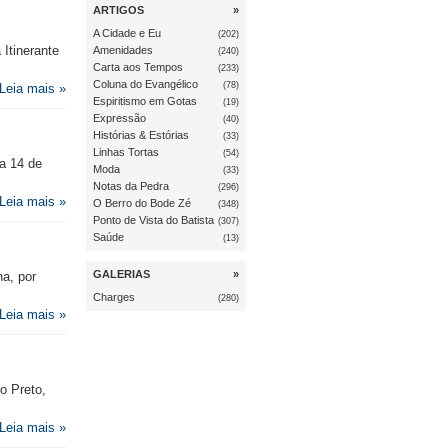
ARTIGOS
»
A Cidade e Eu
(202)
 Itinerante
Amenidades
(240)
Carta aos Tempos
(233)
Coluna do Evangélico
(78)
Leia mais »
Espiritismo em Gotas
(19)
Expressão
(40)
Histórias & Estórias
(33)
Linhas Tortas
(54)
a 14 de
Moda
(33)
Notas da Pedra
(296)
Leia mais »
O Berro do Bode Zé
(348)
Ponto de Vista do Batista
(307)
Saúde
(13)
GALERIAS
»
na, por
Charges
(280)
Leia mais »
o Preto,
Leia mais »