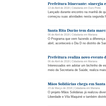
Prefeitura Itinerante: sinergia
13 de Abril de 2018 |
Cidadania
em
Ouro Preto
Lançado durante encontro na manhã de quar
começou suas atividades nesta segunda fe
Santa Rita Durão tem data marc
06 de Abril de 2018 |
Cidadania
em
Mariana
O Programa que vem fazendo a diferença n
abril, acontecerá o Dia D no distrito de Sa
Prefeitura realiza novo evento 
06 de Abril de 2018 |
Cidadania
em
Mariana
Interessados em adotar um bichinho de est
meio da Secretaria de Saúde, realiza mai
Mãos Solidárias chega em Santa
23 de Março de 2018 |
Cidadania
em
Mariana
O projeto Mãos Solidárias já realizou div
Liberdade e Vila Maquiné e também distr