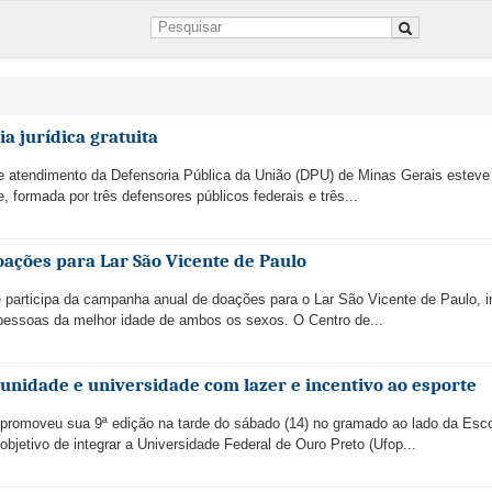
a jurídica gratuita
 de atendimento da Defensoria Pública da União (DPU) de Minas Gerais estev
e, formada por três defensores públicos federais e três...
ações para Lar São Vicente de Paulo
 participa da campanha anual de doações para o Lar São Vicente de Paulo, in
5 pessoas da melhor idade de ambos os sexos. O Centro de...
idade e universidade com lazer e incentivo ao esporte
promoveu sua 9ª edição na tarde do sábado (14) no gramado ao lado da Esc
jetivo de integrar a Universidade Federal de Ouro Preto (Ufop...