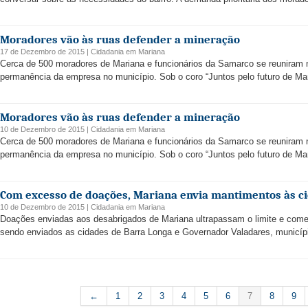
Moradores vão às ruas defender a mineração
17 de Dezembro de 2015 |
Cidadania
em
Mariana
Cerca de 500 moradores de Mariana e funcionários da Samarco se reuniram 
permanência da empresa no município. Sob o coro “Juntos pelo futuro de Mar
Moradores vão às ruas defender a mineração
10 de Dezembro de 2015 |
Cidadania
em
Mariana
Cerca de 500 moradores de Mariana e funcionários da Samarco se reuniram 
permanência da empresa no município. Sob o coro “Juntos pelo futuro de Mar
Com excesso de doações, Mariana envia mantimentos às ci
10 de Dezembro de 2015 |
Cidadania
em
Mariana
Doações enviadas aos desabrigados de Mariana ultrapassam o limite e come
sendo enviados as cidades de Barra Longa e Governador Valadares, municíp
←
1
2
3
4
5
6
7
8
9