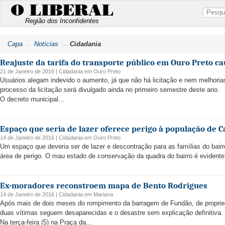
O LIBERAL
Região dos Inconfidentes
Capa
Notícias
Cidadania
Reajuste da tarifa do transporte público em Ouro Preto c
21 de Janeiro de 2016 |
Cidadania
em
Ouro Preto
Usuários alegam indevido o aumento, já que não há licitação e nem melhoria
processo da licitação será divulgado ainda no primeiro semestre deste ano.
O decreto municipal...
Espaço que seria de lazer oferece perigo à população de 
14 de Janeiro de 2016 |
Cidadania
em
Ouro Preto
Um espaço que deveria ser de lazer e descontração para as famílias do bair
área de perigo. O mau estado de conservação da quadra do bairro é evidente,
Ex-moradores reconstroem mapa de Bento Rodrigues
14 de Janeiro de 2016 |
Cidadania
em
Mariana
Após mais de dois meses do rompimento da barragem de Fundão, de propri
duas vítimas seguem desaparecidas e o desastre sem explicação definitiva.
Na terça-feira (5) na Praça da...