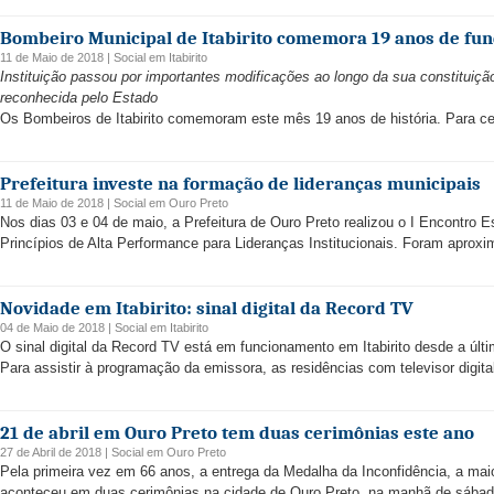
Bombeiro Municipal de Itabirito comemora 19 anos de fun
11 de Maio de 2018 |
Social
em
Itabirito
Instituição passou por importantes modificações ao longo da sua constituiçã
reconhecida pelo Estado
Os Bombeiros de Itabirito comemoram este mês 19 anos de história. Para cel
Prefeitura investe na formação de lideranças municipais
11 de Maio de 2018 |
Social
em
Ouro Preto
Nos dias 03 e 04 de maio, a Prefeitura de Ouro Preto realizou o I Encontro
Princípios de Alta Performance para Lideranças Institucionais. Foram aproxi
Novidade em Itabirito: sinal digital da Record TV
04 de Maio de 2018 |
Social
em
Itabirito
O sinal digital da Record TV está em funcionamento em Itabirito desde a última
Para assistir à programação da emissora, as residências com televisor digita
21 de abril em Ouro Preto tem duas cerimônias este ano
27 de Abril de 2018 |
Social
em
Ouro Preto
Pela primeira vez em 66 anos, a entrega da Medalha da Inconfidência, a mai
aconteceu em duas cerimônias na cidade de Ouro Preto, na manhã de sábado, 