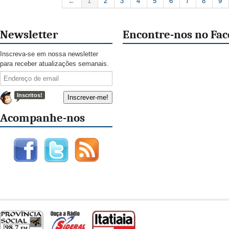
←
1
2
3
4
5
6
7
8
9
Newsletter
Encontre-nos no Fa
Inscreva-se em nossa newsletter
para receber atualizações semanais.
Inscritos!
Acompanhe-nos