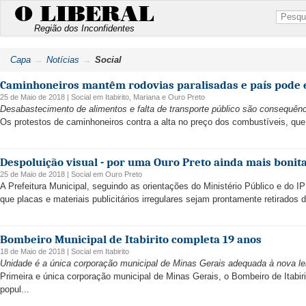
O LIBERAL
Região dos Inconfidentes
Capa
Notícias
Social
Caminhoneiros mantêm rodovias paralisadas e país pode 
25 de Maio de 2018 |
Social
em
Itabirito
,
Mariana
e
Ouro Preto
Desabastecimento de alimentos e falta de transporte público são consequên
Os protestos de caminhoneiros contra a alta no preço dos combustíveis, que
Despoluição visual - por uma Ouro Preto ainda mais bonit
25 de Maio de 2018 |
Social
em
Ouro Preto
A Prefeitura Municipal, seguindo as orientações do Ministério Público e do IP
que placas e materiais publicitários irregulares sejam prontamente retirados 
Bombeiro Municipal de Itabirito completa 19 anos
18 de Maio de 2018 |
Social
em
Itabirito
Unidade é a única corporação municipal de Minas Gerais adequada à nova le
Primeira e única corporação municipal de Minas Gerais, o Bombeiro de Itabir
popul...