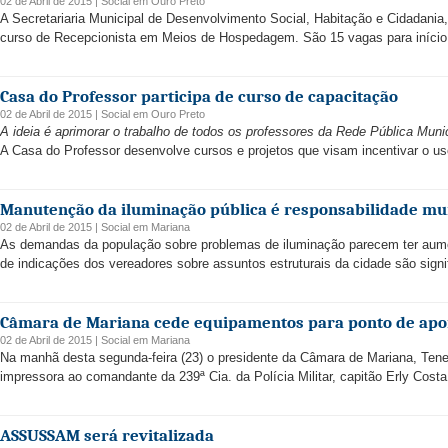
02 de Abril de 2015 |
Social
em
Ouro Preto
A Secretariaria Municipal de Desenvolvimento Social, Habitação e Cidadania
curso de Recepcionista em Meios de Hospedagem. São 15 vagas para início i
Casa do Professor participa de curso de capacitação
02 de Abril de 2015 |
Social
em
Ouro Preto
A ideia é aprimorar o trabalho de todos os professores da Rede Pública Muni
A Casa do Professor desenvolve cursos e projetos que visam incentivar o us
Manutenção da iluminação pública é responsabilidade mu
02 de Abril de 2015 |
Social
em
Mariana
As demandas da população sobre problemas de iluminação parecem ter au
de indicações dos vereadores sobre assuntos estruturais da cidade são signif
Câmara de Mariana cede equipamentos para ponto de apoio
02 de Abril de 2015 |
Social
em
Mariana
Na manhã desta segunda-feira (23) o presidente da Câmara de Mariana, Ten
impressora ao comandante da 239ª Cia. da Polícia Militar, capitão Erly Cost
ASSUSSAM será revitalizada