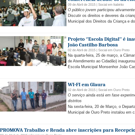
09 de Abril de 2015 |
Social
em
Itabirito
O público jovem participou ativament
Discutir os direitos e deveres da cria
Municipal dos Direitos da Criança e do
Projeto ‘’Escola Digital’’ é
João Castilho Barbosa
02 de Abril de 2015 |
Social
em
Ouro Preto
Na quarta-feira, 25 de março, a Câma
de Atendimento ao Cidadão) inaugurou 
Escola Municipal Monsenhor João Cast
WI-FI em Glaura
02 de Abril de 2015 |
Social
em
Ouro Preto
O serviço ainda está em fase experime
distritos
Na sexta-feira, 20 de Março, o Depar
Municipal de Ouro Preto instalou em ca
PROMOVA Trabalho e Renda abre inscrições para Recepci