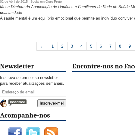
02 de Abril de 2015 |
Social
em
Ouro Preto
Mesa Diretora da Associação de Usuários e Familiares da Rede de Saúde Me
unanimidade
A saúde mental é um equilíbrio emocional que permite ao indivíduo conviver 
←
1
2
3
4
5
6
7
8
9
Newsletter
Encontre-nos no Fa
Inscreva-se em nossa newsletter
para receber atualizações semanais.
Inscritos!
Acompanhe-nos