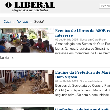
O LIBERAL
Região dos Inconfidentes
Capa
Notícias
Social
Eventos de Libras da ASOP, 
interesse
09 de Abril de 2015 |
Social
em
Ouro Preto
A Associação dos Surdos de Ouro Pre
Libras (Língua Brasileira de Sinais) 
interesse em moradores de Ouro Preto
No dia 14...
Equipe da Prefeitura de Ma
Dom Viçoso
09 de Abril de 2015 |
Social
em
Mariana
Equipes da Secretaria de Obras e Pl
(SAAE) e o Departamento Municipal de
segunda-feira (23) com a comunidade p
Conferência debate os direit