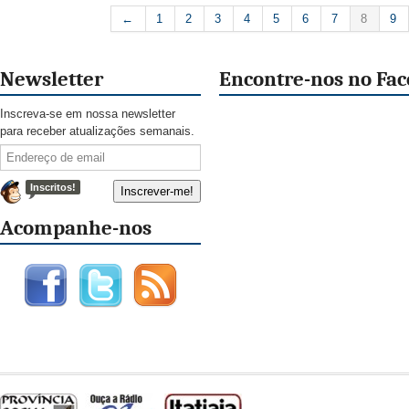
←
1
2
3
4
5
6
7
8
9
Newsletter
Encontre-nos no Fa
Inscreva-se em nossa newsletter
para receber atualizações semanais.
Inscritos!
Acompanhe-nos