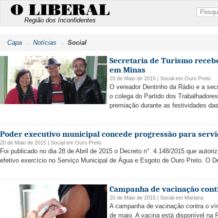
O LIBERAL
Região dos Inconfidentes
Capa
Notícias
Social
Secretaria de Turismo recebe
em Minas
20 de Maio de 2015 |
Social
em
Ouro Preto
O vereador Dentinho da Rádio e a sec
o colega do Partido dos Trabalhadores
premiação durante as festividades das
Poder executivo municipal concede progressão para serv
20 de Maio de 2015 |
Social
em
Ouro Preto
Foi publicado no dia 28 de Abril de 2015 o Decreto n°. 4.148/2015 que autor
efetivo exercício no Serviço Municipal de Água e Esgoto de Ouro Preto. O De
Campanha de vacinação conti
20 de Maio de 2015 |
Social
em
Mariana
A campanha de vacinação contra o víru
de maio. A vacina está disponível na P