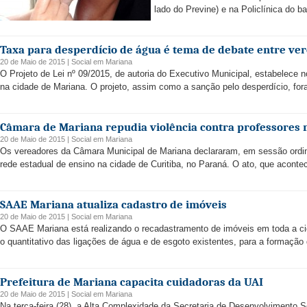
lado do Previne) e na Policlínica do bai
Taxa para desperdício de água é tema de debate entre ve
20 de Maio de 2015 |
Social
em
Mariana
O Projeto de Lei nº 09/2015, de autoria do Executivo Municipal, estabelece 
na cidade de Mariana. O projeto, assim como a sanção pelo desperdício, fo
Câmara de Mariana repudia violência contra professores 
20 de Maio de 2015 |
Social
em
Mariana
Os vereadores da Câmara Municipal de Mariana declararam, em sessão ordiná
rede estadual de ensino na cidade de Curitiba, no Paraná. O ato, que acontece
SAAE Mariana atualiza cadastro de imóveis
20 de Maio de 2015 |
Social
em
Mariana
O SAAE Mariana está realizando o recadastramento de imóveis em toda a cida
o quantitativo das ligações de água e de esgoto existentes, para a formação
Prefeitura de Mariana capacita cuidadoras da UAI
20 de Maio de 2015 |
Social
em
Mariana
Na terça-feira (28), a Alta Complexidade da Secretaria de Desenvolvimento 