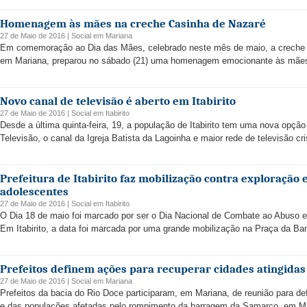
Homenagem às mães na creche Casinha de Nazaré
27 de Maio de 2016 |
Social
em
Mariana
Em comemoração ao Dia das Mães, celebrado neste mês de maio, a creche C
em Mariana, preparou no sábado (21) uma homenagem emocionante às mães. A
Novo canal de televisão é aberto em Itabirito
27 de Maio de 2016 |
Social
em
Itabirito
Desde a última quinta-feira, 19, a população de Itabirito tem uma nova opçã
Televisão, o canal da Igreja Batista da Lagoinha e maior rede de televisão cris
Prefeitura de Itabirito faz mobilização contra exploração 
adolescentes
27 de Maio de 2016 |
Social
em
Itabirito
O Dia 18 de maio foi marcado por ser o Dia Nacional de Combate ao Abuso e
Em Itabirito, a data foi marcada por uma grande mobilização na Praça da Band
Prefeitos definem ações para recuperar cidades atingida
27 de Maio de 2016 |
Social
em
Mariana
Prefeitos da bacia do Rio Doce participaram, em Mariana, de reunião para de
e das populações afetadas pelo rompimento da barragem da Samarco, em Ma