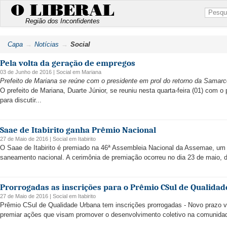
O LIBERAL
Região dos Inconfidentes
Capa
Notícias
Social
Pela volta da geração de empregos
03 de Junho de 2016 |
Social
em
Mariana
Prefeito de Mariana se reúne com o presidente em prol do retorno da Samarc
O prefeito de Mariana, Duarte Júnior, se reuniu nesta quarta-feira (01) com 
para discutir...
Saae de Itabirito ganha Prêmio Nacional
27 de Maio de 2016 |
Social
em
Itabirito
O Saae de Itabirito é premiado na 46ª Assembleia Nacional da Assemae, um
saneamento nacional. A cerimônia de premiação ocorreu no dia 23 de maio, d
Prorrogadas as inscrições para o Prêmio CSul de Qualida
27 de Maio de 2016 |
Social
em
Itabirito
Prêmio CSul de Qualidade Urbana tem inscrições prorrogadas - Novo prazo vai
premiar ações que visam promover o desenvolvimento coletivo na comunidade