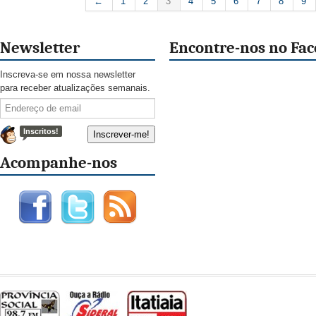
←
1
2
3
4
5
6
7
8
9
Newsletter
Encontre-nos no Fa
Inscreva-se em nossa newsletter
para receber atualizações semanais.
Inscritos!
Acompanhe-nos