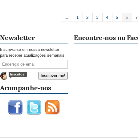
←
1
2
3
4
5
6
7
Newsletter
Encontre-nos no Fa
Inscreva-se em nossa newsletter
para receber atualizações semanais.
Inscritos!
Acompanhe-nos