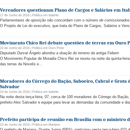
Vereadores questionam Plano de Cargos e Salários em Itab
17 de Junho de 2016 |
Política
em
Itabirito
Parlamentares de oposição não concordam com o número de comissionados
O Projeto de Lei do executivo, que trata do Plano de Cargos, Salários e Venci
Movimento Chico Rei debate questões de terras em Ouro 
10 de Junho de 2016 |
Política
em
Ouro Preto
Deputado Durval Ângelo abordou a doação do terreno da antiga Febem
O Movimento Popular de Moradia Chico Rei se reuniu na noite da quinta-feira
das terras da Novelis e...
Moradores do Córrego do Bação, Saboeiro, Cabral e Grota 
Salvador
10 de Junho de 2016 |
Política
em
Itabirito
Na noite desta terça-feira, 07, cerca de 100 moradores do Córrego do Bação
prefeito Alex Salvador e equipe para levar as demandas da comunidade e dia
Prefeito participa de reunião em Brasília com o ministro 
10 de Junho de 2016 |
Política
em
Mariana
O prefeito de Mariana, Duarte Junior (PPS), participou nesta terça-feira (07)