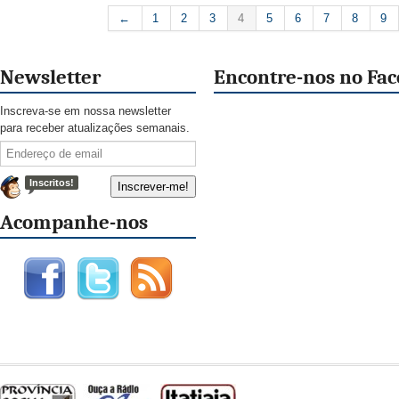
←
1
2
3
4
5
6
7
8
9
Newsletter
Encontre-nos no Fa
Inscreva-se em nossa newsletter
para receber atualizações semanais.
Inscritos!
Acompanhe-nos