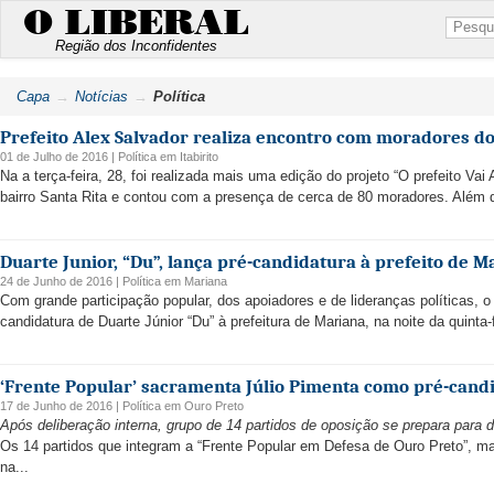
O LIBERAL
Região dos Inconfidentes
Capa
Notícias
Política
Prefeito Alex Salvador realiza encontro com moradores do
01 de Julho de 2016 |
Política
em
Itabirito
Na a terça-feira, 28, foi realizada mais uma edição do projeto “O prefeito Vai
bairro Santa Rita e contou com a presença de cerca de 80 moradores. Além do
Duarte Junior, “Du”, lança pré-candidatura à prefeito de M
24 de Junho de 2016 |
Política
em
Mariana
Com grande participação popular, dos apoiadores e de lideranças políticas, o
candidatura de Duarte Júnior “Du” à prefeitura de Mariana, na noite da quinta-f
‘Frente Popular’ sacramenta Júlio Pimenta como pré-cand
17 de Junho de 2016 |
Política
em
Ouro Preto
Após deliberação interna, grupo de 14 partidos de oposição se prepara para d
Os 14 partidos que integram a “Frente Popular em Defesa de Ouro Preto”, ma
na...