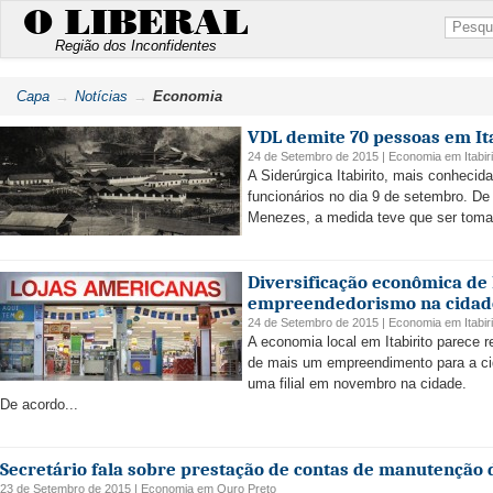
O LIBERAL
Região dos Inconfidentes
Capa
Notícias
Economia
VDL demite 70 pessoas em It
24 de Setembro de 2015 |
Economia
em
Itabir
A Siderúrgica Itabirito, mais conheci
funcionários no dia 9 de setembro. D
Menezes, a medida teve que ser tomada
Diversificação econômica de
empreendedorismo na cidade
24 de Setembro de 2015 |
Economia
em
Itabir
A economia local em Itabirito parec
de mais um empreendimento para a cid
uma filial em novembro na cidade.
De acordo...
Secretário fala sobre prestação de contas de manutenção 
23 de Setembro de 2015 |
Economia
em
Ouro Preto