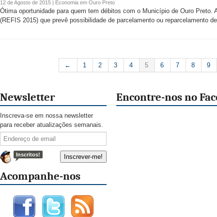
12 de Agosto de 2015 |
Economia
em
Ouro Preto
Ótima oportunidade para quem tem débitos com o Município de Ouro Preto. A
(REFIS 2015) que prevê possibilidade de parcelamento ou reparcelamento de
←
1
2
3
4
5
6
7
8
9
Newsletter
Encontre-nos no Fa
Inscreva-se em nossa newsletter
para receber atualizações semanais.
Inscritos!
Acompanhe-nos