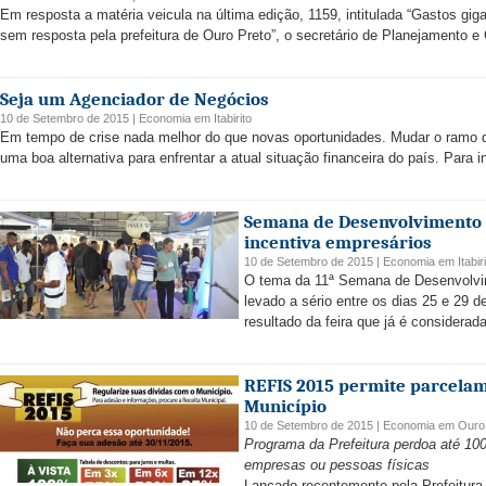
Em resposta a matéria veicula na última edição, 1159, intitulada “Gastos g
sem resposta pela prefeitura de Ouro Preto”, o secretário de Planejamento e 
Seja um Agenciador de Negócios
10 de Setembro de 2015 |
Economia
em
Itabirito
Em tempo de crise nada melhor do que novas oportunidades. Mudar o ramo de
uma boa alternativa para enfrentar a atual situação financeira do país. Para in
Semana de Desenvolvimento
incentiva empresários
10 de Setembro de 2015 |
Economia
em
Itabir
O tema da 11ª Semana de Desenvolvime
levado a sério entre os dias 25 e 29 d
resultado da feira que já é considerad
REFIS 2015 permite parcelam
Município
10 de Setembro de 2015 |
Economia
em
Ouro
Programa da Prefeitura perdoa até 10
empresas ou pessoas físicas
Lançado recentemente pela Prefeitura