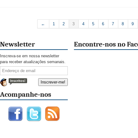
←
1
2
3
4
5
6
7
8
9
Newsletter
Encontre-nos no Fa
Inscreva-se em nossa newsletter
para receber atualizações semanais.
Inscritos!
Acompanhe-nos