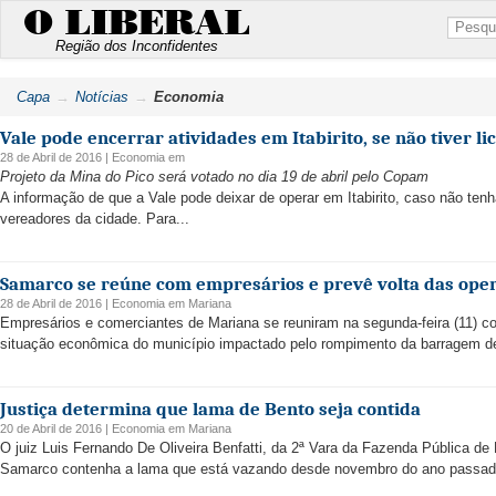
O LIBERAL
Região dos Inconfidentes
Capa
Notícias
Economia
Vale pode encerrar atividades em Itabirito, se não tiver l
28 de Abril de 2016 |
Economia
em
Projeto da Mina do Pico será votado no dia 19 de abril pelo Copam
A informação de que a Vale pode deixar de operar em Itabirito, caso não te
vereadores da cidade. Para...
Samarco se reúne com empresários e prevê volta das ope
28 de Abril de 2016 |
Economia
em
Mariana
Empresários e comerciantes de Mariana se reuniram na segunda-feira (11) c
situação econômica do município impactado pelo rompimento da barragem de
Justiça determina que lama de Bento seja contida
20 de Abril de 2016 |
Economia
em
Mariana
O juiz Luis Fernando De Oliveira Benfatti, da 2ª Vara da Fazenda Pública de 
Samarco contenha a lama que está vazando desde novembro do ano passado