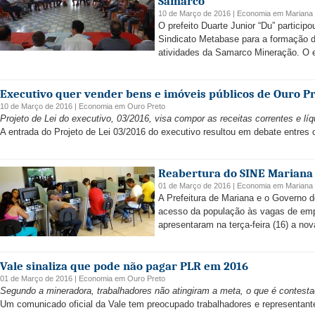
Samarco
10 de Março de 2016 |
Economia
em
Mariana
O prefeito Duarte Junior “Du” particip
Sindicato Metabase para a formação 
atividades da Samarco Mineração. O e
Executivo quer vender bens e imóveis públicos de Ouro P
10 de Março de 2016 |
Economia
em
Ouro Preto
Projeto de Lei do executivo, 03/2016, visa compor as receitas correntes e l
A entrada do Projeto de Lei 03/2016 do executivo resultou em debate entres
Reabertura do SINE Mariana 
01 de Março de 2016 |
Economia
em
Mariana
A Prefeitura de Mariana e o Governo do
acesso da população às vagas de empre
apresentaram na terça-feira (16) a nova
Vale sinaliza que pode não pagar PLR em 2016
01 de Março de 2016 |
Economia
em
Ouro Preto
Segundo a mineradora, trabalhadores não atingiram a meta, o que é contestad
Um comunicado oficial da Vale tem preocupado trabalhadores e representant