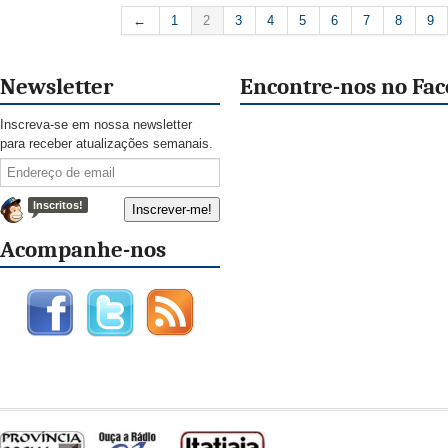
←
1
2
3
4
5
6
7
8
9
Newsletter
Encontre-nos no Fa
Inscreva-se em nossa newsletter
para receber atualizações semanais.
Inscritos!
Acompanhe-nos