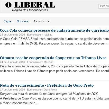
O LIBERAL
Região dos Inconfidentes
Capa
Notícias
Economia
Coca Cola começa processo de cadastramento de currículos
24 de Junho de 2016 |
Economia
em
Itabirito
A Coca-Cola FEMSA Brasil está cadastrando currículos de profissionais com 
empresa em Itabirito (MG). Para concorrer às vagas, o candidato deve ser mai
Câmara recebe cooperado da Coopertur na Tribuna Livre
24 de Junho de 2016 |
Economia
em
Mariana
Durante a reunião de segunda-feira, 20, o cooperado Geder Ulhôa da Coopera
utilizou a Tribuna Livre da Câmara para pedir apoio aos vereadores. De aco
Nota de esclarecimento - Prefeitura de Ouro Preto
17 de Junho de 2016 |
Economia
em
Ouro Preto
Reajuste na taxa de coleta de resíduos cumpre Lei Municipal de 2009
A Prefeitura de Ouro Preto esclarece que no carnê de IPTU está incluída t
a maior responsável pelo...