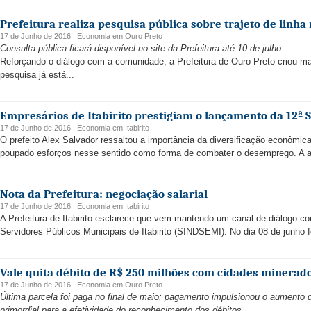
Prefeitura realiza pesquisa pública sobre trajeto de linha
17 de Junho de 2016 |
Economia
em
Ouro Preto
Consulta pública ficará disponível no site da Prefeitura até 10 de julho
Reforçando o diálogo com a comunidade, a Prefeitura de Ouro Preto criou ma
pesquisa já está...
Empresários de Itabirito prestigiam o lançamento da 12
17 de Junho de 2016 |
Economia
em
Itabirito
O prefeito Alex Salvador ressaltou a importância da diversificação econômic
poupado esforços nesse sentido como forma de combater o desemprego. A afir
Nota da Prefeitura: negociação salarial
17 de Junho de 2016 |
Economia
em
Itabirito
A Prefeitura de Itabirito esclarece que vem mantendo um canal de diálogo c
Servidores Públicos Municipais de Itabirito (SINDSEMI). No dia 08 de junho f
Vale quita débito de R$ 250 milhões com cidades minerad
17 de Junho de 2016 |
Economia
em
Ouro Preto
Última parcela foi paga no final de maio; pagamento impulsionou o aumento
primordial para a efetividade do reconhecimento dos débitos