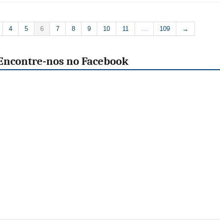
4
5
6
7
8
9
10
11
…
109
→
Encontre-nos no Facebook