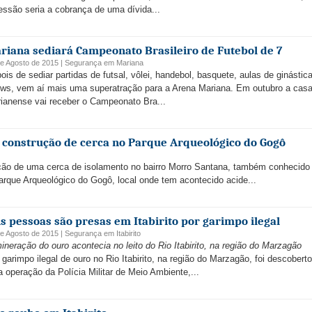
essão seria a cobrança de uma dívida...
riana sediará Campeonato Brasileiro de Futebol de 7
e Agosto de 2015 |
Segurança
em
Mariana
ois de sediar partidas de futsal, vôlei, handebol, basquete, aulas de ginástic
ws, vem aí mais uma superatração para a Arena Mariana. Em outubro a casa
ianense vai receber o Campeonato Bra...
a construção de cerca no Parque Arqueológico do Gogô
alação de uma cerca de isolamento no bairro Morro Santana, também conhecid
arque Arqueológico do Gogô, local onde tem acontecido acide...
is pessoas são presas em Itabirito por garimpo ilegal
e Agosto de 2015 |
Segurança
em
Itabirito
ineração do ouro acontecia no leito do Rio Itabirito, na região do Marzagão
garimpo ilegal de ouro no Rio Itabirito, na região do Marzagão, foi descobert
 operação da Polícia Militar de Meio Ambiente,...