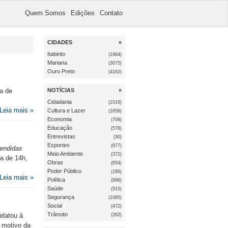
Quem Somos
Edições
Contato
CIDADES
»
Itabirito
(1964)
Mariana
(3075)
Ouro Preto
(4162)
va de
NOTÍCIAS
»
Cidadania
(1019)
Leia mais »
Cultura e Lazer
(1656)
Economia
(708)
Educação
(578)
Entrevistas
(30)
Esportes
(677)
eendidas
Meio Ambiente
(372)
ta de 14h,
Obras
(654)
Poder Público
(186)
Leia mais »
Política
(898)
Saúde
(515)
Segurança
(1085)
Social
(472)
Trânsito
elatou à
(262)
o motivo da