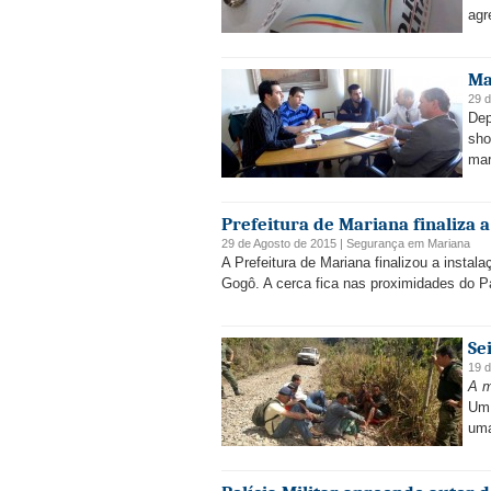
agr
Ma
29 d
Dep
sho
mar
Prefeitura de Mariana finaliza 
29 de Agosto de 2015 |
Segurança
em
Mariana
A Prefeitura de Mariana finalizou a inst
Gogô. A cerca fica nas proximidades do P
Se
19 d
A m
Um 
uma