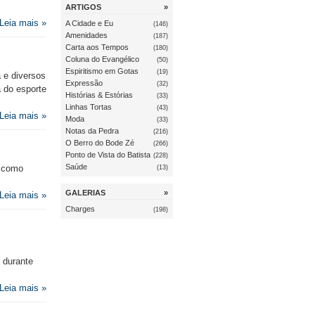
ARTIGOS
»
Leia mais »
A Cidade e Eu
(146)
Amenidades
(187)
Carta aos Tempos
(180)
Coluna do Evangélico
(50)
Espiritismo em Gotas
(19)
a e diversos
Expressão
(32)
 do esporte
Histórias & Estórias
(33)
Linhas Tortas
(43)
Leia mais »
Moda
(33)
Notas da Pedra
(216)
O Berro do Bode Zé
(266)
Ponto de Vista do Batista
(228)
Saúde
o como
(13)
GALERIAS
»
Leia mais »
Charges
(198)
o durante
Leia mais »