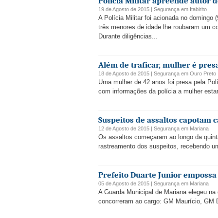
Polícia Militar apreende autor 
19 de Agosto de 2015 |
Segurança
em
Itabirito
A Polícia Militar foi acionada no domingo 
três menores de idade lhe roubaram um co
Durante diligências...
Além de traficar, mulher é pre
18 de Agosto de 2015 |
Segurança
em
Ouro Preto
Uma mulher de 42 anos foi presa pela Políc
com informações da polícia a mulher estaria
Suspeitos de assaltos capotam c
12 de Agosto de 2015 |
Segurança
em
Mariana
Os assaltos começaram ao longo da quinta-
rastreamento dos suspeitos, recebendo um
Prefeito Duarte Junior emposs
05 de Agosto de 2015 |
Segurança
em
Mariana
A Guarda Municipal de Mariana elegeu na q
concorreram ao cargo: GM Maurício, GM 