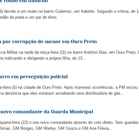
de roubo em Itabirito
(9) devido a um roubo no bairro Gutierrez, em Itabirito. Segundo a vítima, de 
rdão de prata e um par de tênis.
sa por corrupção de menor em Ouro Preto
ia Militar na tarde da terça-feira (11) no bairro Antônio Dias, em Ouro Preto.
 traficando e obrigando a própria filha, de 13...
arro em perseguição policial
feira (5) na cidade de Ouro Preto. Após inúmeras ocorrências, a PM iniciou
a denúncia que eles estariam assaltando uma distribuidora de gás...
a novo comandante da Guarda Municipal
uarta-feira (22) o seu novo comandante através do voto direto. Seis guardas
Dimas, GM Borges, GM Warley, GM Souza e GM Ana Flávia...