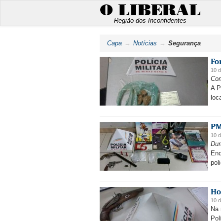
O LIBERAL
Região dos Inconfidentes
Capa
Notícias
Segurança
Fo
10 
Com
A P
loc
PM
10 
Dur
Enq
pol
Ho
10 
Na 
Pol