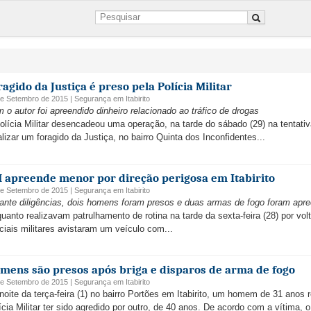
ragido da Justiça é preso pela Polícia Militar
de Setembro de 2015 |
Segurança
em
Itabirito
 o autor foi apreendido dinheiro relacionado ao tráfico de drogas
olícia Militar desencadeou uma operação, na tarde do sábado (29) na tentati
alizar um foragido da Justiça, no bairro Quinta dos Inconfidentes...
 apreende menor por direção perigosa em Itabirito
de Setembro de 2015 |
Segurança
em
Itabirito
ante diligências, dois homens foram presos e duas armas de fogo foram apr
uanto realizavam patrulhamento de rotina na tarde da sexta-feira (28) por vol
iciais militares avistaram um veículo com...
mens são presos após briga e disparos de arma de fogo
de Setembro de 2015 |
Segurança
em
Itabirito
noite da terça-feira (1) no bairro Portões em Itabirito, um homem de 31 anos r
ícia Militar ter sido agredido por outro, de 40 anos. De acordo com a vítima, 