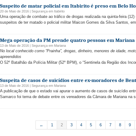
Suspeito de matar policial em Itabirito é preso em Belo Ho
20 de Maio de 2016 |
Segurança
em
Itabirito
Uma operação de combate ao tráfico de drogas realizada na quinta-feira (12)
suspeitos de ter matado o policial militar Maicon Gomes da Silva Santos, em
Mega operação da PM prende quatro pessoas em Mariana
13 de Maio de 2016 |
Segurança
em
Mariana
No local conhecido como “Prainha”, drogas, dinheiro, menores de idade, moto
apreendidos
O 52º Batalhão da Polícia Militar (52º BPM), o “Sentinela da Região dos Incon
Suspeita de casos de suicídios entre ex-moradores de Ben
13 de Maio de 2016 |
Segurança
em
Mariana
A publicação de que o estado vai apurar o aumento de casos de suicídio entr
Samarco foi tema de debate entre os vereadores da Câmara de Mariana na seg
←
1
2
3
4
5
6
7
8
9