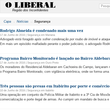
O LIBERAL
Região dos Inconfidentes
Capa
Notícias
Segurança
Rodrigo Almeida é condenado mais uma vez
17 de Junho de 2016 |
Segurança
em
Mariana
Advogado está foragido após sofrer condenação por roubo de imóvel e ataque
Em mais um episódio malfadado perante o poder judiciário, o advogado Rodri
Programa Bairro Monitorado é lançado no Bairro Aldeba
17 de Junho de 2016 |
Segurança
em
Ouro Preto
Os moradores do Residencial Aldebaran em Cachoeira do Campo, lançaram na q
o Programa Bairro Monitorado, com vigilância eletrônica, onde se forma uma 
Três pessoas são presas em Itabirito por porte e comércio
10 de Junho de 2016 |
Segurança
em
Itabirito
Uma operação em conjunto da Polícia Militar de Itabirito e a 3ª Cia de Missõ
comercialização e porte ilegal de armas. Ao cumprir um mandato de busca e 