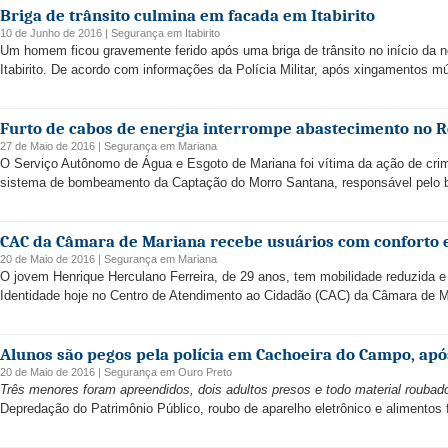
Briga de trânsito culmina em facada em Itabirito
10 de Junho de 2016 |
Segurança
em
Itabirito
Um homem ficou gravemente ferido após uma briga de trânsito no início da no
Itabirito. De acordo com informações da Polícia Militar, após xingamentos mút
Furto de cabos de energia interrompe abastecimento no R
27 de Maio de 2016 |
Segurança
em
Mariana
O Serviço Autônomo de Água e Esgoto de Mariana foi vítima da ação de crim
sistema de bombeamento da Captação do Morro Santana, responsável pelo 
CAC da Câmara de Mariana recebe usuários com conforto 
20 de Maio de 2016 |
Segurança
em
Mariana
O jovem Henrique Herculano Ferreira, de 29 anos, tem mobilidade reduzida e 
Identidade hoje no Centro de Atendimento ao Cidadão (CAC) da Câmara de Mar
Alunos são pegos pela polícia em Cachoeira do Campo, apó
20 de Maio de 2016 |
Segurança
em
Ouro Preto
Três menores foram apreendidos, dois adultos presos e todo material roubad
Depredação do Patrimônio Público, roubo de aparelho eletrônico e alimentos