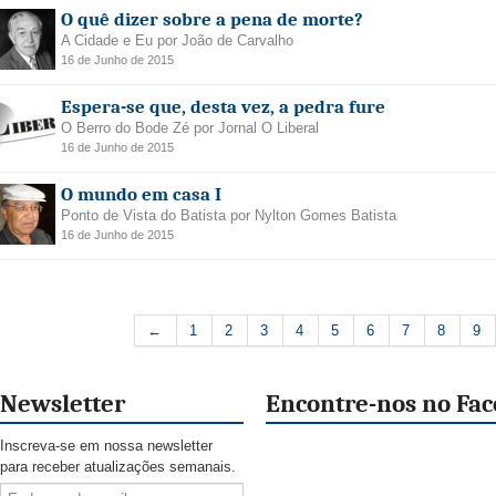
O quê dizer sobre a pena de morte?
A Cidade e Eu por João de Carvalho
16 de Junho de 2015
Espera-se que, desta vez, a pedra fure
O Berro do Bode Zé por Jornal O Liberal
16 de Junho de 2015
O mundo em casa I
Ponto de Vista do Batista por Nylton Gomes Batista
16 de Junho de 2015
←
1
2
3
4
5
6
7
8
9
Newsletter
Encontre-nos no Fa
Inscreva-se em nossa newsletter
para receber atualizações semanais.