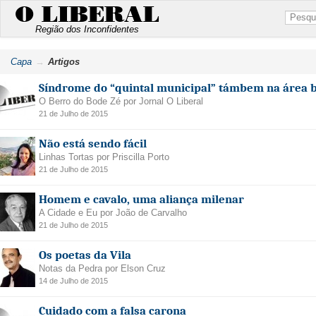
O LIBERAL
Região dos Inconfidentes
Capa
Artigos
Síndrome do “quintal municipal” támbem na área 
O Berro do Bode Zé por Jornal O Liberal
21 de Julho de 2015
Não está sendo fácil
Linhas Tortas por Priscilla Porto
21 de Julho de 2015
Homem e cavalo, uma aliança milenar
A Cidade e Eu por João de Carvalho
21 de Julho de 2015
Os poetas da Vila
Notas da Pedra por Elson Cruz
14 de Julho de 2015
Cuidado com a falsa carona