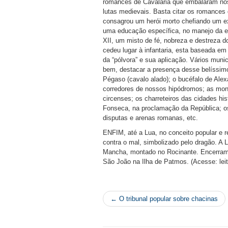
romances de Cavalaria que embalaram no
lutas medievais. Basta citar os romances
consagrou um herói morto chefiando um ex
uma educação específica, no manejo da esp
XII, um misto de fé, nobreza e destreza d
cedeu lugar à infantaria, esta baseada e
da “pólvora” e sua aplicação. Vários muni
bem, destacar a presença desse belíssimo,
Pégaso (cavalo alado); o bucéfalo de Alex
corredores de nossos hipódromos; as mont
circenses; os charreteiros das cidades hi
Fonseca, na proclamação da República; o
disputas e arenas romanas, etc.
ENFIM, até a Lua, no conceito popular e re
contra o mal, simbolizado pelo dragão. A
Mancha, montado no Rocinante. Encerramo
São João na Ilha de Patmos. (Acesse:
le
← O tribunal popular sobre chacinas