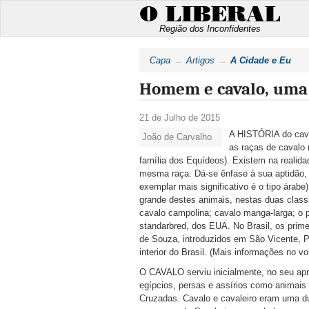
O LIBERAL
Região dos Inconfidentes
Capa
Artigos
A Cidade e Eu
Homem e cavalo, uma 
21 de Julho de 2015
A HISTÓRIA do cava
João de Carvalho
as raças de cavalo 
família dos Equídeos). Existem na realid
mesma raça. Dá-se ênfase à sua aptidão, 
exemplar mais significativo é o tipo árabe
grande destes animais, nestas duas class
cavalo campolina; cavalo manga-larga; o 
standarbred, dos EUA. No Brasil, os prim
de Souza, introduzidos em São Vicente, 
interior do Brasil. (Mais informações no vo
O CAVALO serviu inicialmente, no seu apr
egípcios, persas e assírios como animais 
Cruzadas. Cavalo e cavaleiro eram uma dup