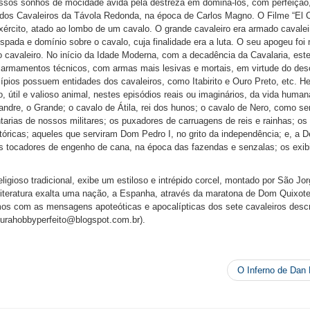
ssos sonhos de mocidade ávida pela destreza em dominá-los, com perfeição
 dos Cavaleiros da Távola Redonda, na época de Carlos Magno. O Filme “El C
ército, atado ao lombo de um cavalo. O grande cavaleiro era armado cavalei
ada e domínio sobre o cavalo, cuja finalidade era a luta. O seu apogeu foi 
o cavaleiro. No início da Idade Moderna, com a decadência da Cavalaria, est
m armamentos técnicos, com armas mais lesivas e mortais, em virtude do de
cípios possuem entidades dos cavaleiros, como Itabirito e Ouro Preto, etc. H
 útil e valioso animal, nestes episódios reais ou imaginários, da vida huma
andre, o Grande; o cavalo de Átila, rei dos hunos; o cavalo de Nero, como se
arias de nossos militares; os puxadores de carruagens de reis e rainhas; os
stóricas; aqueles que serviram Dom Pedro I, no grito da independência; e, a 
s tocadores de engenho de cana, na época das fazendas e senzalas; os exib
ligioso tradicional, exibe um estiloso e intrépido corcel, montado por São Jor
 Literatura exalta uma nação, a Espanha, através da maratona de Dom Quixote
s com as mensagens apoteóticas e apocalípticas dos sete cavaleiros descr
iturahobbyperfeito@blogspot.com.br
).
O Inferno de Dan