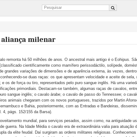
aliança milenar
lo remonta há 50 milhões de anos. O ancestral mais antigo é o Eohipus. Sã
(classificado cientificamente como mamífero perissodáctilo, solípede, domést
ade grandes variações de dimensões e de aparência externa, às vezes, dentr
conhecendo-se duas raças: os que apresentam velocidade e aceite de sela, 
); e os de força ou tiro, representados pelo puro sangue inglês. Há uma varie
ificações primordiais. Destacam-se também, algumas raças de cavalos, entre
puro sangue inglês; o cavalo árabe; o cavalo de passo do Tennessee; o caval
eiros animais chegaram com os novos portugueses, trazidos por Martin Afon
Pernambuco e Bahia, posteriormente, com as Entradas e Bandeiras, dissemin
l. 4, págs. 152/155 da Barsa).
oveitamento mundial, para serviços pesados, assim como, na antiguidade u
de guerra. Na Idade Média o cavalo era de extraordinária valia para atuação 
la da elite feudal. Daí surgiram as ordens militares religiosas. Conhecemos