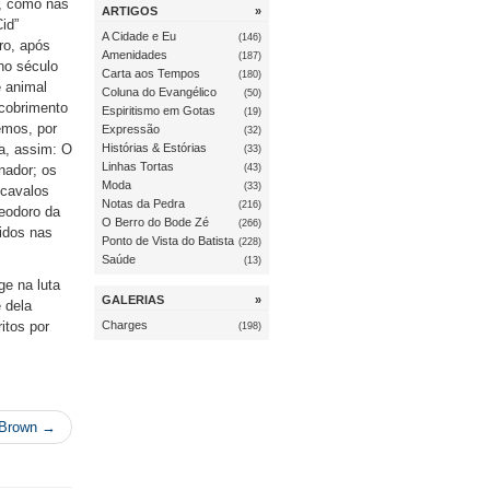
, como nas
ARTIGOS
»
id”
A Cidade e Eu
(146)
ro, após
Amenidades
(187)
no século
Carta aos Tempos
(180)
e animal
Coluna do Evangélico
(50)
scobrimento
Espiritismo em Gotas
(19)
emos, por
Expressão
(32)
na, assim: O
Histórias & Estórias
(33)
Linhas Tortas
(43)
nador; os
Moda
(33)
 cavalos
Notas da Pedra
(216)
Deodoro da
O Berro do Bode Zé
(266)
idos nas
Ponto de Vista do Batista
(228)
Saúde
(13)
ge na luta
GALERIAS
»
 dela
itos por
Charges
(198)
 Brown →