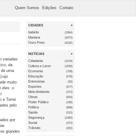
Quem Somos
Edições
Contato
CIDADES
»
Itabirito
(1964)
Mariana
(3075)
Ouro Preto
(4162)
NOTÍCIAS
»
o variadas
Cidadania
(1019)
ico, da
Cultura e Lazer
(1656)
o de uma
Economia
(708)
(cujo
Educação
(578)
Entrevistas
dade muito
(30)
Esportes
(677)
 eles: o
Meio Ambiente
(372)
o
Obras
(654)
so e Tomé
Poder Público
(186)
ados pelo
Política
(898)
Saúde
(515)
Segurança
(1085)
sados por
Social
(472)
das
Trânsito
(262)
 os grandes