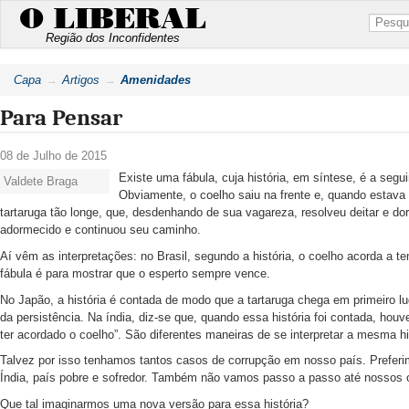
O LIBERAL
Região dos Inconfidentes
Capa
Artigos
Amenidades
Para Pensar
08 de Julho de 2015
Existe uma fábula, cuja história, em síntese, é a segu
Valdete Braga
Obviamente, o coelho saiu na frente e, quando estava 
tartaruga tão longe, que, desdenhando de sua vagareza, resolveu deitar e do
adormecido e continuou seu caminho.
Aí vêm as interpretações: no Brasil, segundo a história, o coelho acorda a te
fábula é para mostrar que o esperto sempre vence.
No Japão, a história é contada de modo que a tartaruga chega em primeiro lug
da persistência. Na índia, diz-se que, quando essa história foi contada, hou
ter acordado o coelho”. São diferentes maneiras de se interpretar a mesma hi
Talvez por isso tenhamos tantos casos de corrupção em nosso país. Preferi
Índia, país pobre e sofredor. Também não vamos passo a passo até nossos o
Que tal imaginarmos uma nova versão para essa história?