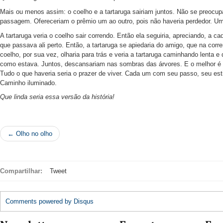
Mais ou menos assim: o coelho e a tartaruga sairiam juntos. Não se preocu
passagem. Ofereceriam o prêmio um ao outro, pois não haveria perdedor. Um g
A tartaruga veria o coelho sair correndo. Então ela seguiria, apreciando, a ca
que passava ali perto. Então, a tartaruga se apiedaria do amigo, que na corr
coelho, por sua vez, olharia para trás e veria a tartaruga caminhando lenta e
como estava. Juntos, descansariam nas sombras das árvores. E o melhor é q
Tudo o que haveria seria o prazer de viver. Cada um com seu passo, seu es
Caminho iluminado.
Que linda seria essa versão da história!
← Olho no olho
Compartilhar:
Tweet
Comments powered by
Disqus