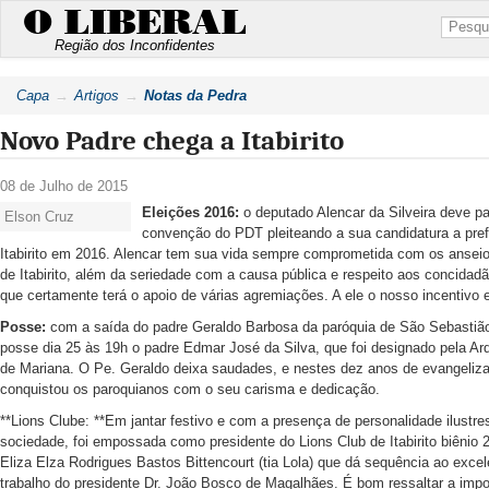
O LIBERAL
Região dos Inconfidentes
Capa
Artigos
Notas da Pedra
Novo Padre chega a Itabirito
08 de Julho de 2015
Eleições 2016:
o deputado Alencar da Silveira deve par
Elson Cruz
convenção do PDT pleiteando a sua candidatura a pref
Itabirito em 2016. Alencar tem sua vida sempre comprometida com os ansei
de Itabirito, além da seriedade com a causa pública e respeito aos concida
que certamente terá o apoio de várias agremiações. A ele o nosso incentivo 
Posse:
com a saída do padre Geraldo Barbosa da paróquia de São Sebastiã
posse dia 25 às 19h o padre Edmar José da Silva, que foi designado pela Ar
de Mariana. O Pe. Geraldo deixa saudades, e nestes dez anos de evangeliz
conquistou os paroquianos com o seu carisma e dedicação.
**Lions Clube: **Em jantar festivo e com a presença de personalidade ilustr
sociedade, foi empossada como presidente do Lions Club de Itabirito biênio 
Eliza Elza Rodrigues Bastos Bittencourt (tia Lola) que dá sequência ao excel
trabalho do presidente Dr. João Bosco de Magalhães. É bom ressaltar a impo