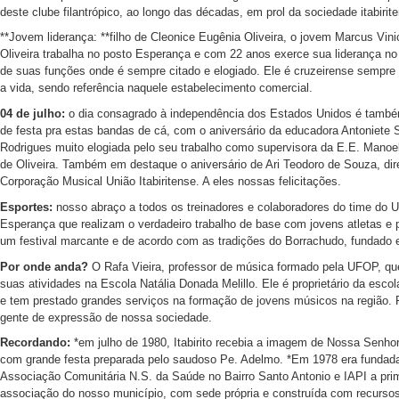
deste clube filantrópico, ao longo das décadas, em prol da sociedade itabirit
**Jovem liderança: **filho de Cleonice Eugênia Oliveira, o jovem Marcus Vini
Oliveira trabalha no posto Esperança e com 22 anos exerce sua liderança no
de suas funções onde é sempre citado e elogiado. Ele é cruzeirense sempr
a vida, sendo referência naquele estabelecimento comercial.
04 de julho:
o dia consagrado à independência dos Estados Unidos é tamb
de festa pra estas bandas de cá, com o aniversário da educadora Antoniete 
Rodrigues muito elogiada pelo seu trabalho como supervisora da E.E. Manoe
de Oliveira. Também em destaque o aniversário de Ari Teodoro de Souza, dir
Corporação Musical União Itabiritense. A eles nossas felicitações.
Esportes:
nosso abraço a todos os treinadores e colaboradores do time do U
Esperança que realizam o verdadeiro trabalho de base com jovens atletas e 
um festival marcante e de acordo com as tradições do Borrachudo, fundado
Por onde anda?
O Rafa Vieira, professor de música formado pela UFOP, qu
suas atividades na Escola Natália Donada Melillo. Ele é proprietário da escol
e tem prestado grandes serviços na formação de jovens músicos na região. R
gente de expressão de nossa sociedade.
Recordando:
*em julho de 1980, Itabirito recebia a imagem de Nossa Senho
com grande festa preparada pelo saudoso Pe. Adelmo. *Em 1978 era fundad
Associação Comunitária N.S. da Saúde no Bairro Santo Antonio e IAPI a pri
associação do nosso município, com sede própria e construída com recurso