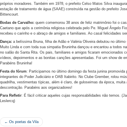
próprios moradores. Também em 1978, o prefeito Celso Matos Silva inaugur
estação de tratamento de água (SAAE) construída na gestão do prefeito Jos
Bittencourt.
Bodas de Carvalho:
quem comemorou 38 anos de feliz matrimônio foi o cas
Caetano que após a cerimônia religiosa celebrada pelo Pe. Miguel Ângelo Fior
recebeu o carinho e o abraço de amigos e familiares. Ao casal felicidades s
Dança:
a belíssima Bruna, filha de Adão e Valéria Oliveira debutou no último 
Muito Linda e com toda sua simpatia Bruninha dançou e encantou a todos na
no salão do Santa Rita. Os pais, familiares e amigos ficaram emocionados c
vídeos, depoimentos e as bonitas canções apresentadas. Foi um show de e
Parabéns Bruninha!
Festa do fórum
: Participamos no último domingo da festa junina promovida 
integrantes do Poder Judiciário e OAB Itabirito. No Clube Grember, rolou mús
quadrilha, vestimentas típicas, além é claro, de guloseimas da época, muita 
descontração. Parabéns aos organizadores!
Para Refletir
: É fácil criticar aqueles cujas responsabilidades não temos. (J
Leslercq)
← Os poetas da Vila