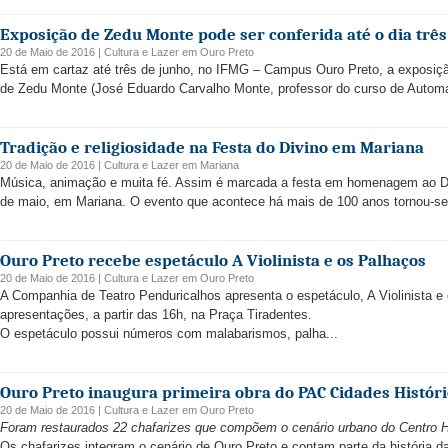
Exposição de Zedu Monte pode ser conferida até o dia três
20 de Maio de 2016 |
Cultura e Lazer
em
Ouro Preto
Está em cartaz até três de junho, no IFMG – Campus Ouro Preto, a exposição
de Zedu Monte (José Eduardo Carvalho Monte, professor do curso de Automaç
Tradição e religiosidade na Festa do Divino em Mariana
20 de Maio de 2016 |
Cultura e Lazer
em
Mariana
Música, animação e muita fé. Assim é marcada a festa em homenagem ao Div
de maio, em Mariana. O evento que acontece há mais de 100 anos tornou-se 
Ouro Preto recebe espetáculo A Violinista e os Palhaços
20 de Maio de 2016 |
Cultura e Lazer
em
Ouro Preto
A Companhia de Teatro Penduricalhos apresenta o espetáculo, A Violinista e
apresentações, a partir das 16h, na Praça Tiradentes.
O espetáculo possui números com malabarismos, palha...
Ouro Preto inaugura primeira obra do PAC Cidades Histór
20 de Maio de 2016 |
Cultura e Lazer
em
Ouro Preto
Foram restaurados 22 chafarizes que compõem o cenário urbano do Centro Hi
Os chafarizes integram o cenário de Ouro Preto e contam parte da história