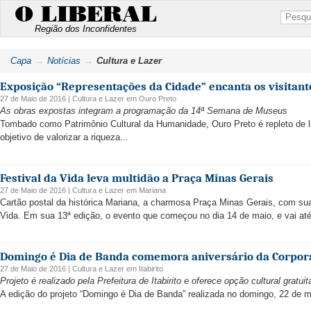
O LIBERAL
Região dos Inconfidentes
Capa
Notícias
Cultura e Lazer
Exposição “Representações da Cidade” encanta os visitant
27 de Maio de 2016 |
Cultura e Lazer
em
Ouro Preto
As obras expostas integram a programação da 14ª Semana de Museus
Tombado como Patrimônio Cultural da Humanidade, Ouro Preto é repleto de 
objetivo de valorizar a riqueza...
Festival da Vida leva multidão a Praça Minas Gerais
27 de Maio de 2016 |
Cultura e Lazer
em
Mariana
Cartão postal da histórica Mariana, a charmosa Praça Minas Gerais, com suas
Vida. Em sua 13ª edição, o evento que começou no dia 14 de maio, e vai até
Domingo é Dia de Banda comemora aniversário da Corpora
27 de Maio de 2016 |
Cultura e Lazer
em
Itabirito
Projeto é realizado pela Prefeitura de Itabirito e oferece opção cultural gratui
A edição do projeto “Domingo é Dia de Banda” realizada no domingo, 22 de 