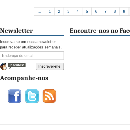
←
1
2
3
4
5
6
7
8
9
Newsletter
Encontre-nos no Fa
Inscreva-se em nossa newsletter
para receber atualizações semanais.
Inscritos!
Acompanhe-nos