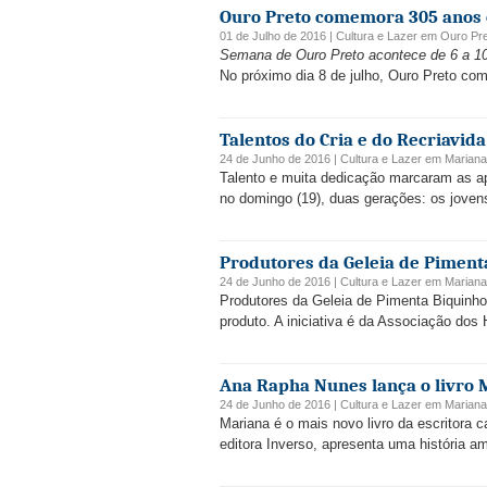
Ouro Preto comemora 305 anos 
01 de Julho de 2016 |
Cultura e Lazer
em
Ouro Pr
Semana de Ouro Preto acontece de 6 a 10
No próximo dia 8 de julho, Ouro Preto com
Talentos do Cria e do Recriavid
24 de Junho de 2016 |
Cultura e Lazer
em
Mariana
Talento e muita dedicação marcaram as ap
no domingo (19), duas gerações: os jovens
Produtores da Geleia de Piment
24 de Junho de 2016 |
Cultura e Lazer
em
Mariana
Produtores da Geleia de Pimenta Biquinho 
produto. A iniciativa é da Associação dos 
Ana Rapha Nunes lança o livro 
24 de Junho de 2016 |
Cultura e Lazer
em
Mariana
Mariana é o mais novo livro da escritora c
editora Inverso, apresenta uma história a