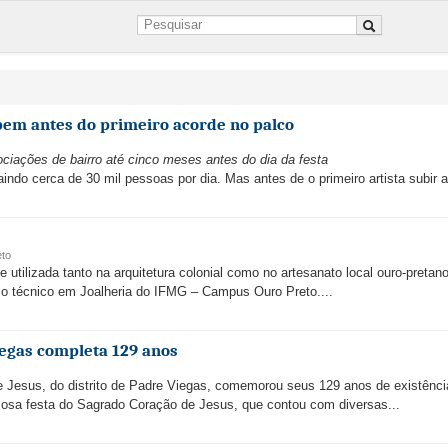
 bem antes do primeiro acorde no palco
iações de bairro até cinco meses antes do dia da festa
traindo cerca de 30 mil pessoas por dia. Mas antes de o primeiro artista subir a
eto
tilizada tanto na arquitetura colonial como no artesanato local ouro-pretan
so técnico em Joalheria do IFMG – Campus Ouro Preto....
egas completa 129 anos
 Jesus, do distrito de Padre Viegas, comemorou seus 129 anos de existênci
mosa festa do Sagrado Coração de Jesus, que contou com diversas...