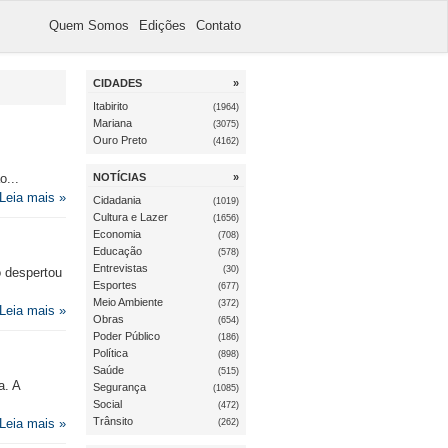
Quem Somos
Edições
Contato
CIDADES
»
Itabirito
(1964)
Mariana
(3075)
Ouro Preto
(4162)
o...
NOTÍCIAS
»
Leia mais »
Cidadania
(1019)
Cultura e Lazer
(1656)
Economia
(708)
Educação
(578)
Entrevistas
(30)
o despertou
Esportes
(677)
Meio Ambiente
(372)
Leia mais »
Obras
(654)
Poder Público
(186)
Política
(898)
Saúde
(515)
a. A
Segurança
(1085)
Social
(472)
Trânsito
Leia mais »
(262)