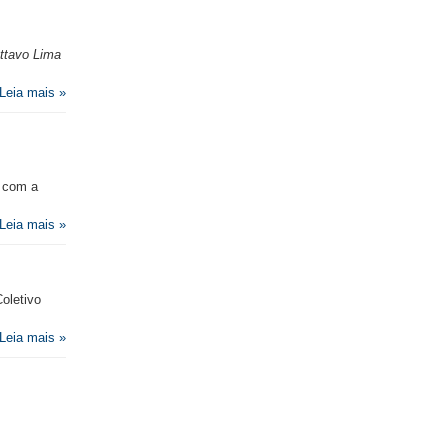
sttavo Lima
Leia mais »
e com a
Leia mais »
Coletivo
Leia mais »