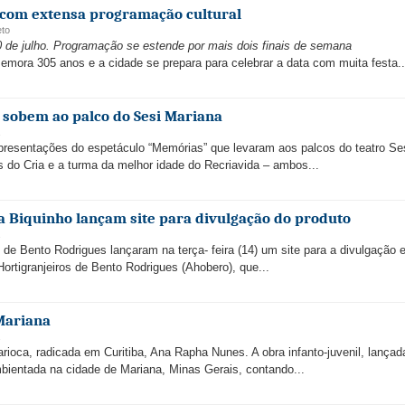
com extensa programação cultural
eto
 de julho. Programação se estende por mais dois finais de semana
emora 305 anos e a cidade se prepara para celebrar a data com muita festa..
a sobem ao palco do Sesi Mariana
resentações do espetáculo “Memórias” que levaram aos palcos do teatro Se
 do Cria e a turma da melhor idade do Recriavida – ambos...
a Biquinho lançam site para divulgação do produto
de Bento Rodrigues lançaram na terça- feira (14) um site para a divulgação 
Hortigranjeiros de Bento Rodrigues (Ahobero), que...
Mariana
arioca, radicada em Curitiba, Ana Rapha Nunes. A obra infanto-juvenil, lançad
mbientada na cidade de Mariana, Minas Gerais, contando...