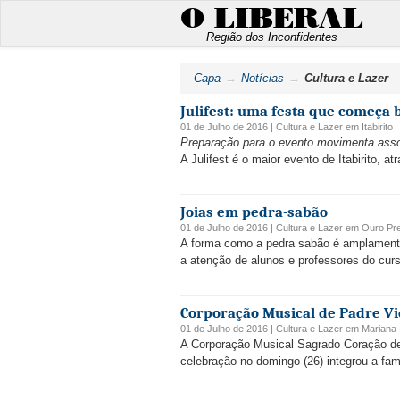
O LIBERAL
Região dos Inconfidentes
Capa
Notícias
Cultura e Lazer
Julifest: uma festa que começa
01 de Julho de 2016 |
Cultura e Lazer
em
Itabirito
Preparação para o evento movimenta assoc
A Julifest é o maior evento de Itabirito, a
Joias em pedra-sabão
01 de Julho de 2016 |
Cultura e Lazer
em
Ouro Pr
A forma como a pedra sabão é amplamente u
a atenção de alunos e professores do cur
Corporação Musical de Padre Vi
01 de Julho de 2016 |
Cultura e Lazer
em
Mariana
A Corporação Musical Sagrado Coração de
celebração no domingo (26) integrou a fa