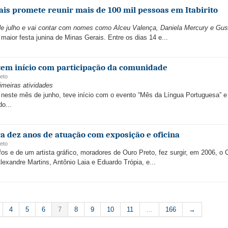
ais promete reunir mais de 100 mil pessoas em Itabirito
7 de julho e vai contar com nomes como Alceu Valença, Daniela Mercury e Gu
aior festa junina de Minas Gerais. Entre os dias 14 e...
 tem início com participação da comunidade
eto
imeiras atividades
o neste mês de junho, teve início com o evento “Mês da Língua Portuguesa” 
o...
a dez anos de atuação com exposição e oficina
eto
fos e de um artista gráfico, moradores de Ouro Preto, fez surgir, em 2006, o 
lexandre Martins, Antônio Laia e Eduardo Trópia, e...
4
5
6
7
8
9
10
11
…
166
→