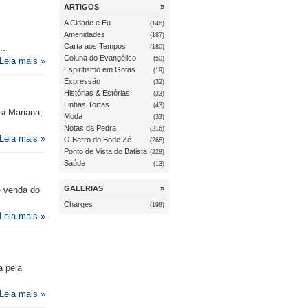
ARTIGOS
»
A Cidade e Eu
(146)
Amenidades
(187)
Carta aos Tempos
..
(180)
Coluna do Evangélico
(50)
Leia mais »
Espiritismo em Gotas
(19)
Expressão
(32)
Histórias & Estórias
(33)
Linhas Tortas
(43)
si Mariana,
Moda
(33)
Notas da Pedra
(216)
Leia mais »
O Berro do Bode Zé
(266)
Ponto de Vista do Batista
(228)
Saúde
(13)
GALERIAS
»
e venda do
Charges
(198)
Leia mais »
a pela
Leia mais »