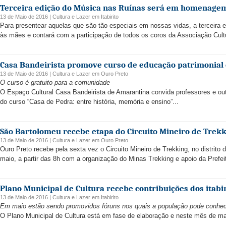
Terceira edição do Música nas Ruínas será em homenage
13 de Maio de 2016 |
Cultura e Lazer
em
Itabirito
Para presentear aquelas que são tão especiais em nossas vidas, a terceir
às mães e contará com a participação de todos os coros da Associação Cultu
Casa Bandeirista promove curso de educação patrimonia
13 de Maio de 2016 |
Cultura e Lazer
em
Ouro Preto
O curso é gratuito para a comunidade
O Espaço Cultural Casa Bandeirista de Amarantina convida professores e outr
do curso “Casa de Pedra: entre história, memória e ensino”...
São Bartolomeu recebe etapa do Circuito Mineiro de Trekk
13 de Maio de 2016 |
Cultura e Lazer
em
Ouro Preto
Ouro Preto recebe pela sexta vez o Circuito Mineiro de Trekking, no distrit
maio, a partir das 8h com a organização do Minas Trekking e apoio da Prefeit
Plano Municipal de Cultura recebe contribuições dos itabi
13 de Maio de 2016 |
Cultura e Lazer
em
Itabirito
Em maio estão sendo promovidos fóruns nos quais a população pode conhec
O Plano Municipal de Cultura está em fase de elaboração e neste mês de maio 