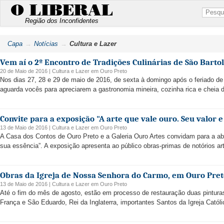
O LIBERAL
Região dos Inconfidentes
Capa
Notícias
Cultura e Lazer
Vem aí o 2º Encontro de Tradições Culinárias de São Bart
20 de Maio de 2016 |
Cultura e Lazer
em
Ouro Preto
Nos dias 27, 28 e 29 de maio de 2016, de sexta à domingo após o feriado d
aguarda vocês para apreciarem a gastronomia mineira, cozinha rica e cheia de
Convite para a exposição "A arte que vale ouro. Seu valor e
13 de Maio de 2016 |
Cultura e Lazer
em
Ouro Preto
A Casa dos Contos de Ouro Preto e a Galeria Ouro Artes convidam para a abe
sua essência”. A exposição apresenta ao público obras-primas de notórios arti
Obras da Igreja de Nossa Senhora do Carmo, em Ouro Pret
13 de Maio de 2016 |
Cultura e Lazer
em
Ouro Preto
Até o fim do mês de agosto, estão em processo de restauração duas pintura
França e São Eduardo, Rei da Inglaterra, importantes Santos da Igreja Católi