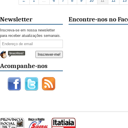
←
1
…
6
7
8
9
10
11
12
13
Newsletter
Encontre-nos no Fa
Inscreva-se em nossa newsletter
para receber atualizações semanais.
Inscritos!
Acompanhe-nos