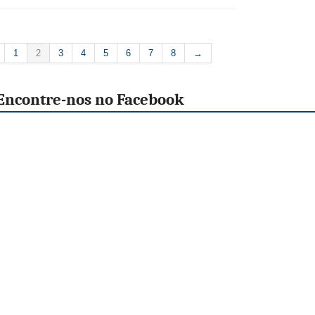
1
2
3
4
5
6
7
8
→
Encontre-nos no Facebook