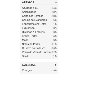
ARTIGOS
»
A Cidade e Eu
(146)
Amenidades
(187)
Carta aos Tempos
(180)
Coluna do Evangélico
(50)
Espiritismo em Gotas
(19)
Expressão
(32)
Histórias & Estórias
(33)
Linhas Tortas
(43)
Moda
(33)
Notas da Pedra
(216)
O Berro do Bode Zé
(266)
Ponto de Vista do Batista
(228)
Saúde
(13)
GALERIAS
»
Charges
(198)