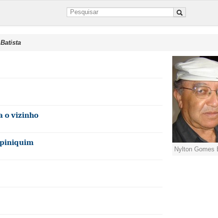
Batista
a o vizinho
upiniquim
Nylton Gomes B