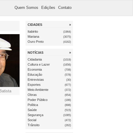
Quem Somos
Edições
Contato
CIDADES
»
Itabirito
(1964)
Mariana
(3075)
Ouro Preto
(4162)
NOTÍCIAS
»
Cidadania
(1019)
Cultura e Lazer
(1656)
Economia
(708)
Educação
(578)
Entrevistas
(30)
Esportes
(677)
Meio Ambiente
(372)
atista
Obras
(654)
Poder Público
(186)
Política
(898)
Saúde
(515)
Segurança
(1085)
Social
(472)
Trânsito
(262)