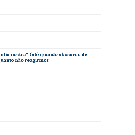
ntia nostra? (até quando abusarão de
quanto não reagirmos