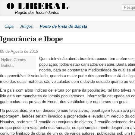
O LIBERAL
Região dos Inconfidentes
Capa
Artigos
Ponto de Vista do Batista
Ignorância e Ibope
05 de Agosto de 2015
Que a televisão aberta brasileira pouco tem a oferece
Nylton Gomes
população, todos estão cansados de saber. Basta abrir
Batista
nobres, para se constatar a mediocridade da qual se
de aproveitável é veiculado, quando a maior parte dos aparelhos está deslig
meio dos quais matérias são veiculadas sem o devido cuidado quanto ao ver
Em país com altos índices de leitura por parte da população, tal fato talvez
lido está em manchetes de jornais popularescos, informação deturpada só co
garimpadas nas provas do Enem, dos vestibulares e concursos em geral.
Há poucos dias, em um desses jornais televisivos, reportagem focalizava pre
reportagem, ladrões teriam invadido a propriedade e levado um veículo do c
Houaiss, pode ser: “1 reunião ou conjunto de objetos; 2 reunião ordenada de obj
ou que possuem valor pela sua raridade, ou que simplesmente despertam a v
conjunto limitado de obras de um ou de vários autores, publicadas sob um tít