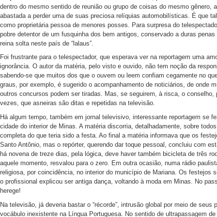
dentro do mesmo sentido de reunião ou grupo de coisas do mesmo gênero, a
abastada a perder uma de suas preciosa relíquias automobilísticas. É que tal
como proprietária pessoa de menores posses. Para surpresa do telespectado
pobre detentor de um fusquinha dos bem antigos, conservado a duras penas 
reina solta neste país de “lalaus”.
Foi frustrante para o telespectador, que esperava ver na reportagem uma amo
ignorância. O autor da matéria, pelo visto e ouvido, não tem noção da respo
sabendo-se que muitos dos que o ouvem ou leem confiam cegamente no que e
graus, por exemplo, é sugerido o acompanhamento de noticiários, de onde m
outros concursos podem ser tiradas. Mas, se seguirem, à risca, o conselho
vezes, que asneiras são ditas e repetidas na televisão.
Há algum tempo, também em jornal televisivo, interessante reportagem se fe
cidade do interior de Minas. A matéria discorria, detalhadamente, sobre tod
completa do que teria sido a festa. Ao final a matéria informava que os feste
Santo Antônio, mas o repórter, querendo dar toque pessoal, concluiu com es
há novena de treze dias, pela lógica, deve haver também bicicleta de três r
aquele momento, resvalou para o zero. Em outra ocasião, numa rádio paulist
religiosa, por coincidência, no interior do município de Mariana. Os feste
o profissional explicou ser antiga dança, voltando à moda em Minas. No pas
herege!
Na televisão, já deveria bastar o “récorde”, intrusão global por meio de seu
vocábulo inexistente na Língua Portuguesa. No sentido de ultrapassagem d