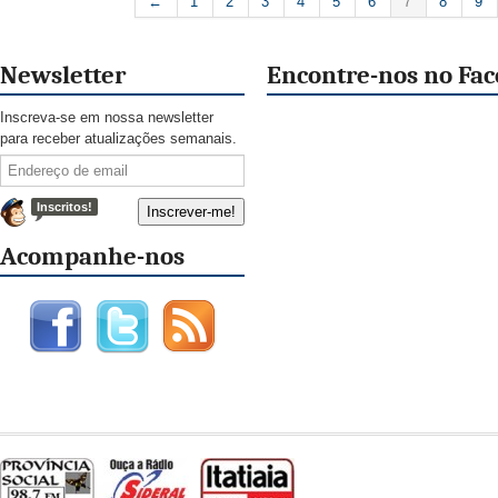
←
1
2
3
4
5
6
7
8
9
Newsletter
Encontre-nos no Fa
Inscreva-se em nossa newsletter
para receber atualizações semanais.
Inscritos!
Acompanhe-nos