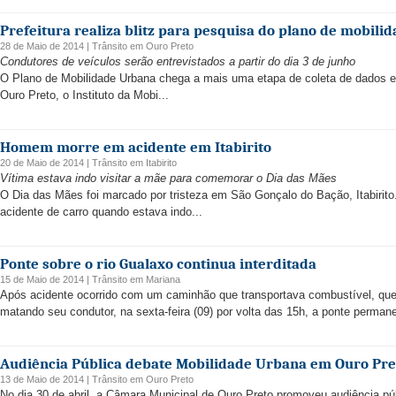
Prefeitura realiza blitz para pesquisa do plano de mobili
28 de Maio de 2014 |
Trânsito
em
Ouro Preto
Condutores de veículos serão entrevistados a partir do dia 3 de junho
O Plano de Mobilidade Urbana chega a mais uma etapa de coleta de dados
Ouro Preto, o Instituto da Mobi...
Homem morre em acidente em Itabirito
20 de Maio de 2014 |
Trânsito
em
Itabirito
Vítima estava indo visitar a mãe para comemorar o Dia das Mães
O Dia das Mães foi marcado por tristeza em São Gonçalo do Bação, Itabiri
acidente de carro quando estava indo...
Ponte sobre o rio Gualaxo continua interditada
15 de Maio de 2014 |
Trânsito
em
Mariana
Após acidente ocorrido com um caminhão que transportava combustível, que 
matando seu condutor, na sexta-feira (09) por volta das 15h, a ponte perm
Audiência Pública debate Mobilidade Urbana em Ouro Pre
13 de Maio de 2014 |
Trânsito
em
Ouro Preto
No dia 30 de abril, a Câmara Municipal de Ouro Preto promoveu audiência p