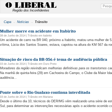
O LIBERAL
Região dos Inconfidentes
Capa
Notícias
Trânsito
Mulher morre em acidente em Itabirito
08 de Junho de 2014 |
Trânsito
em
Itabirito
Um acidente de carro na BR 040, próximo a Itabirito, matou uma mulher de 5
vítima, Lúcia dos Santos Soares, estava, capotou na altura do KM 567 da ro
Situação de risco da BR-356 é tema de audiência pública
03 de Junho de 2014 |
Trânsito
em
Ouro Preto
Moradores da região reivindicam melhorias definitivas para os transtornos 
Na manhã de quinta-feira (29) em Cachoeira do Campo, o Clube da Maior Ida
audiência...
Ponte sobre o Rio Gualaxo continua interditada
03 de Junho de 2014 |
Trânsito
em
Mariana
Desde o último dia 10, técnicos do DER/MG vêm realizando uma série de es
Sul, para determinar as intervenções necessárias após o acidente ocorrido 