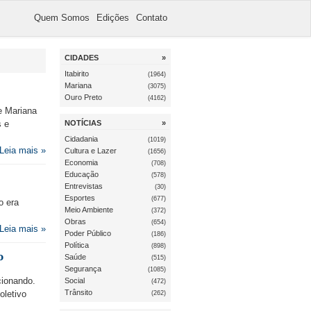
Quem Somos
Edições
Contato
CIDADES
»
Itabirito
(1964)
Mariana
(3075)
Ouro Preto
(4162)
e Mariana
s e
NOTÍCIAS
»
Cidadania
(1019)
Leia mais »
Cultura e Lazer
(1656)
Economia
(708)
Educação
(578)
Entrevistas
(30)
Esportes
(677)
o era
Meio Ambiente
(372)
Obras
(654)
Leia mais »
Poder Público
(186)
Política
(898)
o
Saúde
(515)
Segurança
(1085)
cionando.
Social
(472)
Trânsito
oletivo
(262)