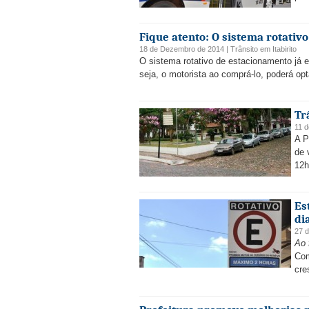
Fique atento: O sistema rotativo
18 de Dezembro de 2014 |
Trânsito
em
Itabirito
O sistema rotativo de estacionamento já es
seja, o motorista ao comprá-lo, poderá op
Tr
11 
A P
de 
12h
Es
di
27 
Ao 
Com
cre