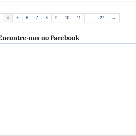
4
5
6
7
8
9
10
11
…
27
→
Encontre-nos no Facebook