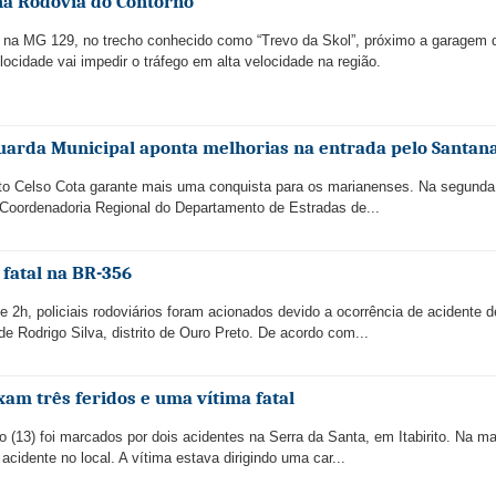
na Rodovia do Contorno
 na MG 129, no trecho conhecido como “Trevo da Skol”, próximo a garagem 
elocidade vai impedir o tráfego em alta velocidade na região.
Guarda Municipal aponta melhorias na entrada pelo Santan
eito Celso Cota garante mais uma conquista para os marianenses. Na segunda 
Coordenadoria Regional do Departamento de Estradas de...
 fatal na BR-356
 2h, policiais rodoviários foram acionados devido a ocorrência de acidente de
 Rodrigo Silva, distrito de Ouro Preto. De acordo com...
xam três feridos e uma vítima fatal
o (13) foi marcados por dois acidentes na Serra da Santa, em Itabirito. Na m
idente no local. A vítima estava dirigindo uma car...