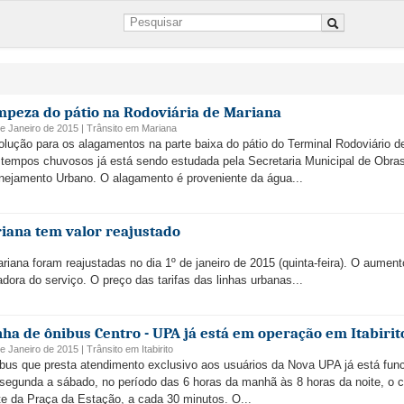
mpeza do pátio na Rodoviária de Mariana
e Janeiro de 2015 |
Trânsito
em
Mariana
olução para os alagamentos na parte baixa do pátio do Terminal Rodoviário d
tempos chuvosos já está sendo estudada pela Secretaria Municipal de Obra
nejamento Urbano. O alagamento é proveniente da água...
iana tem valor reajustado
riana foram reajustadas no dia 1º de janeiro de 2015 (quinta-feira). O aument
dora do serviço. O preço das tarifas das linhas urbanas...
nha de ônibus Centro - UPA já está em operação em Itabirit
e Janeiro de 2015 |
Trânsito
em
Itabirito
bus que presta atendimento exclusivo aos usuários da Nova UPA já está fun
segunda a sábado, no período das 6 horas da manhã às 8 horas da noite, o c
te da Praça da Estação, a cada 30 minutos. O...