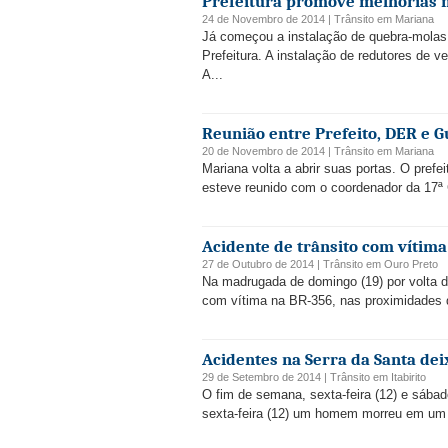
Prefeitura promove melhorias 
24 de Novembro de 2014 |
Trânsito
em
Mariana
Já começou a instalação de quebra-molas
Prefeitura. A instalação de redutores de v
A...
Reunião entre Prefeito, DER e 
20 de Novembro de 2014 |
Trânsito
em
Mariana
Mariana volta a abrir suas portas. O pref
esteve reunido com o coordenador da 17ª 
Acidente de trânsito com vítima
27 de Outubro de 2014 |
Trânsito
em
Ouro Preto
Na madrugada de domingo (19) por volta de
com vítima na BR-356, nas proximidades de
Acidentes na Serra da Santa dei
29 de Setembro de 2014 |
Trânsito
em
Itabirito
O fim de semana, sexta-feira (12) e sábad
sexta-feira (12) um homem morreu em um ac