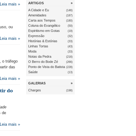
ARTIGOS
»
Leia mais »
A Cidade e Eu
(146)
Amenidades
(187)
Carta aos Tempos
(180)
Coluna do Evangélico
(50)
 uso, ou
Espiritismo em Gotas
(19)
Expressão
(32)
Leia mais »
Histórias & Estórias
(33)
Linhas Tortas
(43)
Moda
(33)
Notas da Pedra
(216)
 o tráfego
O Berro do Bode Zé
(266)
artir das
Ponto de Vista do Batista
(228)
Saúde
(13)
Leia mais »
GALERIAS
»
tir do
Charges
(198)
dade
s de
Leia mais »