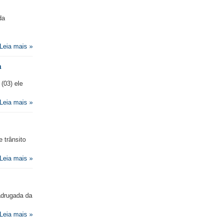
da
Leia mais »
a
(03) ele
Leia mais »
 trânsito
Leia mais »
adrugada da
Leia mais »