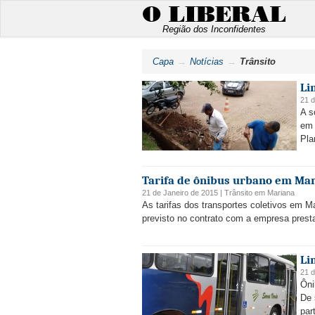
O LIBERAL
Região dos Inconfidentes
Capa
Notícias
Trânsito
Li
21 d
A s
em 
Pla
Tarifa de ônibus urbano em Mar
21 de Janeiro de 2015 |
Trânsito
em
Mariana
As tarifas dos transportes coletivos em Ma
previsto no contrato com a empresa presta
Li
21 d
Ôni
De 
par