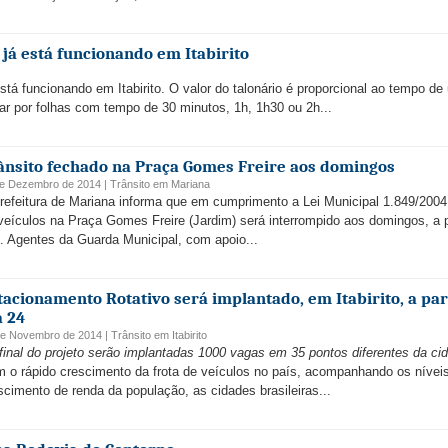
 já está funcionando em Itabirito
tá funcionando em Itabirito. O valor do talonário é proporcional ao tempo de
tar por folhas com tempo de 30 minutos, 1h, 1h30 ou 2h...
ânsito fechado na Praça Gomes Freire aos domingos
de Dezembro de 2014 |
Trânsito
em
Mariana
refeitura de Mariana informa que em cumprimento a Lei Municipal 1.849/2004,
veículos na Praça Gomes Freire (Jardim) será interrompido aos domingos, a p
. Agentes da Guarda Municipal, com apoio...
tacionamento Rotativo será implantado, em Itabirito, a par
a 24
de Novembro de 2014 |
Trânsito
em
Itabirito
final do projeto serão implantadas 1000 vagas em 35 pontos diferentes da ci
 o rápido crescimento da frota de veículos no país, acompanhando os nívei
scimento de renda da população, as cidades brasileiras...