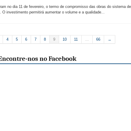
ram no dia 11 de fevereiro, o termo de compromisso das obras do sistema d
. O investimento permitirá aumentar o volume e a qualidade...
4
5
6
7
8
9
10
11
…
66
→
Encontre-nos no Facebook