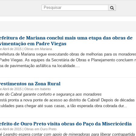
efeitura de Mariana conclui mais uma etapa das obras de
vimentação em Padre Viegas
e Abril de 2015 |
Obras
em
Mariana
refeitura de Mariana segue executando obras de melhorias para os moradores 
Padre Viegas. As equipes da Secretária de Obras e Planejamento concluem
pa de pavimentação asfáltica na localidade....
vestimentos na Zona Rural
e Abril de 2015 |
Obras
em
Itabirito
te do Cabral garante conforto e segurança aos moradores
está pronta a nova ponte de acesso ao distrito de Cabral! Depois de década
iculdades para chegar até suas casas, a tão esperada obra cobrada dur...
efeito de Ouro Preto visita obras do Paço da Misericórdia
e Abril de 2015 |
Obras
em
Ouro Preto
é Leandro espera contar com apoio de mineradoras para liberar contrapartida 