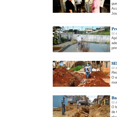
que
Aco
Jos
Pr
02 d
Apó
ade
pri
SE
02 d
Red
O e
mor
Ba
02 d
O b
de 
plu