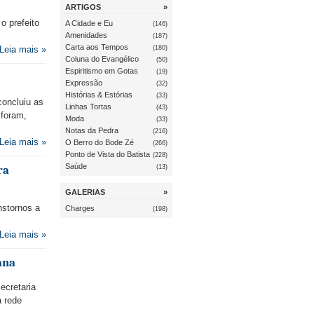
ARTIGOS
»
 prefeito
A Cidade e Eu
(146)
Amenidades
(187)
Carta aos Tempos
(180)
Leia mais »
Coluna do Evangélico
(50)
Espiritismo em Gotas
(19)
Expressão
(32)
Histórias & Estórias
(33)
concluiu as
Linhas Tortas
(43)
 foram,
Moda
(33)
Notas da Pedra
(216)
Leia mais »
O Berro do Bode Zé
(266)
Ponto de Vista do Batista
(228)
Saúde
(13)
ra
GALERIAS
»
nstornos a
Charges
(198)
Leia mais »
ana
ecretaria
a rede