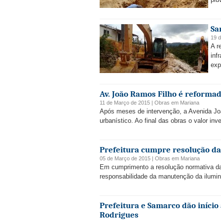
Sa
19 
A r
inf
exp
Av. João Ramos Filho é reformad
11 de Março de 2015 |
Obras
em
Mariana
Após meses de intervenção, a Avenida Joã
urbanístico. Ao final das obras o valor in
Prefeitura cumpre resolução d
05 de Março de 2015 |
Obras
em
Mariana
Em cumprimento a resolução normativa da 
responsabilidade da manutenção da ilumina
Prefeitura e Samarco dão iníci
Rodrigues