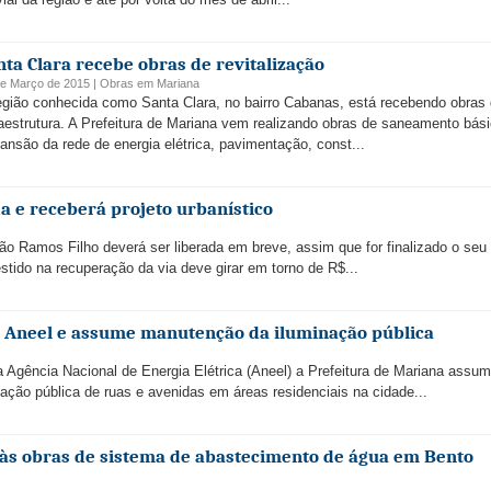
nta Clara recebe obras de revitalização
de Março de 2015 |
Obras
em
Mariana
egião conhecida como Santa Clara, no bairro Cabanas, está recebendo obras
raestrutura. A Prefeitura de Mariana vem realizando obras de saneamento bási
ansão da rede de energia elétrica, pavimentação, const...
a e receberá projeto urbanístico
o Ramos Filho deverá ser liberada em breve, assim que for finalizado o seu 
vestido na recuperação da via deve girar em torno de R$...
a Aneel e assume manutenção da iluminação pública
Agência Nacional de Energia Elétrica (Aneel) a Prefeitura de Mariana assum
ção pública de ruas e avenidas em áreas residenciais na cidade...
o às obras de sistema de abastecimento de água em Bento