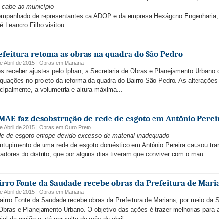
 cabe ao município
mpanhado de representantes da ADOP e da empresa Hexágono Engenharia, o
é Leandro Filho visitou...
efeitura retoma as obras na quadra do São Pedro
e Abril de 2015 |
Obras
em
Mariana
s receber ajustes pelo Iphan, a Secretaria de Obras e Planejamento Urbano 
quações no projeto da reforma da quadra do Bairro São Pedro. As alterações
ncipalmente, a volumetria e altura máxima...
MAE faz desobstrução de rede de esgoto em Antônio Perei
e Abril de 2015 |
Obras
em
Ouro Preto
e de esgoto entope devido excesso de material inadequado
ntupimento de uma rede de esgoto doméstico em Antônio Pereira causou tra
adores do distrito, que por alguns dias tiveram que conviver com o mau...
irro Fonte da Saudade recebe obras da Prefeitura de Mari
e Abril de 2015 |
Obras
em
Mariana
airro Fonte da Saudade recebe obras da Prefeitura de Mariana, por meio da S
Obras e Planejamento Urbano. O objetivo das ações é trazer melhorias para 
vial da região e até por volta do mês de abril...