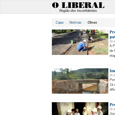
O LIBERAL
Região dos Inconfidentes
Capa
Notícias
Obras
Pr
pa
09 d
A P
de 
eta
In
05 d
Pon
Já 
dif
Pr
05 d
Jos