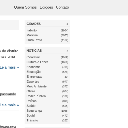
Quem Somos
Edições
Contato
CIDADES
»
Itabirito
(1964)
Mariana
(3075)
Ouro Preto
(4162)
do distrito
NOTÍCIAS
»
 mais uma
Cidadania
(1019)
Cultura e Lazer
(1656)
Leia mais »
Economia
(708)
Educação
(578)
Entrevistas
(30)
Esportes
(677)
Meio Ambiente
(372)
Obras
(654)
s passando
Poder Público
(186)
Política
(898)
Leia mais »
Saúde
(515)
Segurança
(1085)
Social
(472)
Trânsito
(262)
financeira