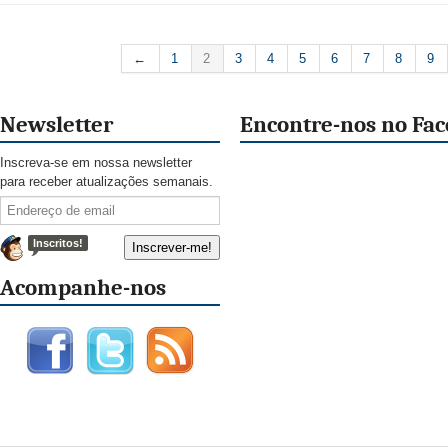
←
1
2
3
4
5
6
7
8
9
Newsletter
Encontre-nos no Fa
Inscreva-se em nossa newsletter
para receber atualizações semanais.
Inscritos!
Acompanhe-nos