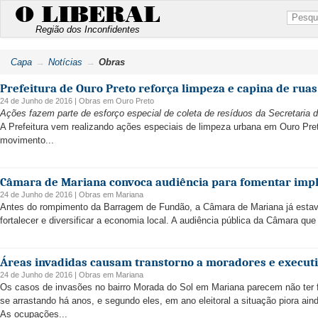
O LIBERAL
Região dos Inconfidentes
Capa
Notícias
Obras
Prefeitura de Ouro Preto reforça limpeza e capina de ruas
24 de Junho de 2016 |
Obras
em
Ouro Preto
Ações fazem parte de esforço especial de coleta de resíduos da Secretaria
A Prefeitura vem realizando ações especiais de limpeza urbana em Ouro Pre
movimento...
Câmara de Mariana convoca audiência para fomentar impl
24 de Junho de 2016 |
Obras
em
Mariana
Antes do rompimento da Barragem de Fundão, a Câmara de Mariana já esta
fortalecer e diversificar a economia local. A audiência pública da Câmara que 
Áreas invadidas causam transtorno a moradores e execut
24 de Junho de 2016 |
Obras
em
Mariana
Os casos de invasões no bairro Morada do Sol em Mariana parecem não ter 
se arrastando há anos, e segundo eles, em ano eleitoral a situação piora ain
As ocupações...