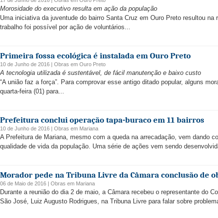
17 de Junho de 2016 |
Obras
em
Ouro Preto
Morosidade do executivo resulta em ação da população
Uma iniciativa da juventude do bairro Santa Cruz em Ouro Preto resultou na 
trabalho foi possível por ação de voluntários...
Primeira fossa ecológica é instalada em Ouro Preto
10 de Junho de 2016 |
Obras
em
Ouro Preto
A tecnologia utilizada é sustentável, de fácil manutenção e baixo custo
“A união faz a força”. Para comprovar esse antigo ditado popular, alguns mo
quarta-feira (01) para...
Prefeitura conclui operação tapa-buraco em 11 bairros
10 de Junho de 2016 |
Obras
em
Mariana
A Prefeitura de Mariana, mesmo com a queda na arrecadação, vem dando co
qualidade de vida da população. Uma série de ações vem sendo desenvolvidas
Morador pede na Tribuna Livre da Câmara conclusão de obr
06 de Maio de 2016 |
Obras
em
Mariana
Durante a reunião do dia 2 de maio, a Câmara recebeu o representante do Co
São José, Luiz Augusto Rodrigues, na Tribuna Livre para falar sobre problem