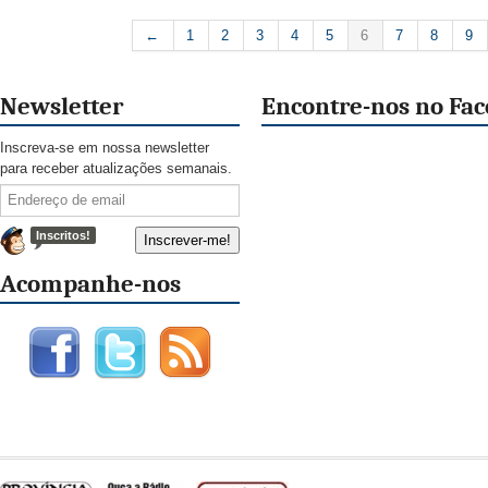
←
1
2
3
4
5
6
7
8
9
Newsletter
Encontre-nos no Fa
Inscreva-se em nossa newsletter
para receber atualizações semanais.
Inscritos!
Acompanhe-nos