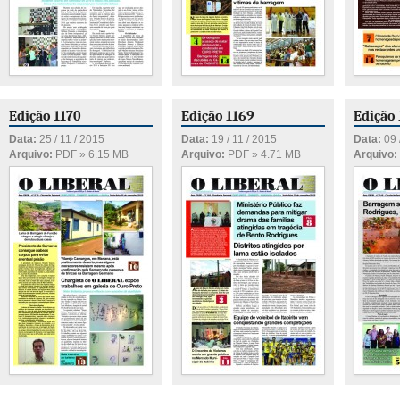
Edição 1170
Edição 1169
Edição
Data:
25 / 11 / 2015
Data:
19 / 11 / 2015
Data:
09 
Arquivo:
PDF » 6.15 MB
Arquivo:
PDF » 4.71 MB
Arquivo: