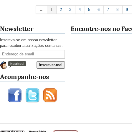
←
1
2
3
4
5
6
7
8
9
Newsletter
Encontre-nos no Fa
Inscreva-se em nossa newsletter
para receber atualizações semanais.
Inscritos!
Acompanhe-nos