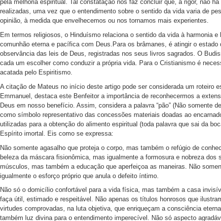
pela melhoria espiritual. Tal constatação nos faz concluir que, a rigor, nã
realizadas, uma vez que o entendimento sobre o sentido da vida varia de p
opinião, à medida que envelhecemos ou nos tornamos mais experientes.
Em termos religiosos, o Hinduísmo relaciona o sentido da vida à harmonia e 
comunhão eterna e pacífica com Deus.Para os brâmanes, é atingir o estado
observância das leis de Deus, registradas nos seus livros sagrados. O Budis
cada um escolher como conduzir a própria vida. Para o Cristianismo é neces
acatada pelo Espiritismo.
A citação de Mateus no início deste artigo pode ser considerada um roteiro es
Emmanuel, destaca este Benfeitor a importância de reconhecermos a extensão
Deus em nosso benefício. Assim, considera a palavra “pão” (Não somente de
como símbolo representativo das concessões materiais doadas ao encarnado.
utilizadas para a obtenção do alimento espiritual (toda palavra que sai da bo
Espírito imortal. Eis como se expressa:
Não somente agasalho que proteja o corpo, mas também o refúgio de conhec
beleza da máscara fisionômica, mas igualmente a formosura e nobreza dos 
músculos, mas também a educação que aperfeiçoa as maneiras. Não somente 
igualmente o esforço próprio que anula o defeito íntimo.
Não só o domicílio confortável para a vida física, mas também a casa invisív
faça útil, estimado e respeitável. Não apenas os títulos honrosos que ilustra
virtudes comprovadas, na luta objetiva, que enriqueçam a consciência etern
também luz divina para o entendimento imperecível. Não só aspecto agradáve