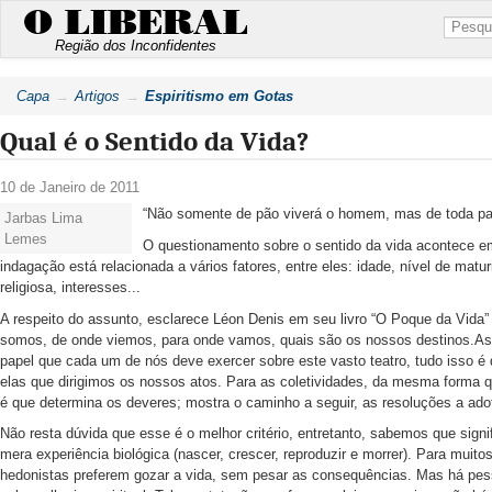
O LIBERAL
Região dos Inconfidentes
Capa
Artigos
Espiritismo em Gotas
Qual é o Sentido da Vida?
10 de Janeiro de 2011
“Não somente de pão viverá o homem, mas de toda pal
Jarbas Lima
Lemes
O questionamento sobre o sentido da vida acontece e
indagação está relacionada a vários fatores, entre eles: idade, nível de matu
religiosa, interesses...
A respeito do assunto, esclarece Léon Denis em seu livro “O Poque da Vida”
somos, de onde viemos, para onde vamos, quais são os nossos destinos.As 
papel que cada um de nós deve exercer sobre este vasto teatro, tudo isso é
elas que dirigimos os nossos atos. Para as coletividades, da mesma forma 
é que determina os deveres; mostra o caminho a seguir, as resoluções a adot
Não resta dúvida que esse é o melhor critério, entretanto, sabemos que signi
mera experiência biológica (nascer, crescer, reproduzir e morrer). Para muito
hedonistas preferem gozar a vida, sem pesar as consequências. Mas há pess