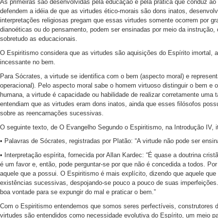
As primeiras são desenvolvidas pela educação e pela prática que conduz ao 
defendem a idéia de que as virtudes ético-morais são dons inatos, desenvol
interpretações religiosas pregam que essas virtudes somente ocorrem por gr
dianoéticas ou do pensamento, podem ser ensinadas por meio da instrução, 
sobretudo as educacionais.
O Espiritismo considera que as virtudes são aquisições do Espírito imortal, 
incessante no bem.
Para Sócrates, a virtude se identifica com o bem (aspecto moral) e represen
operacional). Pelo aspecto moral sabe o homem virtuoso distinguir o bem e o 
humana, a virtude é capacidade ou habilidade de realizar corretamente uma 
entendiam que as virtudes eram dons inatos, ainda que esses filósofos pos
sobre as reencarnações sucessivas.
O seguinte texto, de O Evangelho Segundo o Espiritismo, na Introdução IV, it
• Palavras de Sócrates, registradas por Platão: “A virtude não pode ser en
• Interpretação espírita, fornecida por Allan Kardec: “É quase a doutrina cri
é um favor e, então, pode perguntar-se por que não é concedida a todos. Por
aquele que a possui. O Espiritismo é mais explícito, dizendo que aquele que 
existências sucessivas, despojando-se pouco a pouco de suas imperfeições.
boa vontade para se expungir do mal e praticar o bem.”
Com o Espiritismo entendemos que somos seres perfectíveis, construtores do
virtudes são entendidos como necessidade evolutiva do Espírito, um meio pa