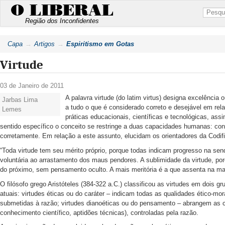
O LIBERAL
Região dos Inconfidentes
Capa
Artigos
Espiritismo em Gotas
Virtude
03 de Janeiro de 2011
A palavra virtude (do latim virtus) designa excelência 
Jarbas Lima
a tudo o que é considerado correto e desejável em rel
Lemes
práticas educacionais, científicas e tecnológicas, as
sentido específico o conceito se restringe a duas capacidades humanas: con
corretamente. Em relação a este assunto, elucidam os orientadores da Codifi
“Toda virtude tem seu mérito próprio, porque todas indicam progresso na se
voluntária ao arrastamento dos maus pendores. A sublimidade da virtude, por
do próximo, sem pensamento oculto. A mais meritória é a que assenta na ma
O filósofo grego Aristóteles (384-322 a.C.) classificou as virtudes em dois 
atuais: virtudes éticas ou do caráter – indicam todas as qualidades ético-mo
submetidas à razão; virtudes dianoéticas ou do pensamento – abrangem as co
conhecimento científico, aptidões técnicas), controladas pela razão.