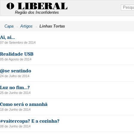
O LIBERAL
Região dos Inconfidentes
Capa
Artigos
Linhas Tortas
Ai, ai...
07 de Setembro de 2014
Realidade USB
05 de Agosto de 2014
@se sentindo
24 de Julho de 2014
Luz no fim...?
25 de Junho de 2014
Como será o amanhã
18 de Junho de 2014
#vaitercopa? E a cozinha?
08 de Junho de 2014