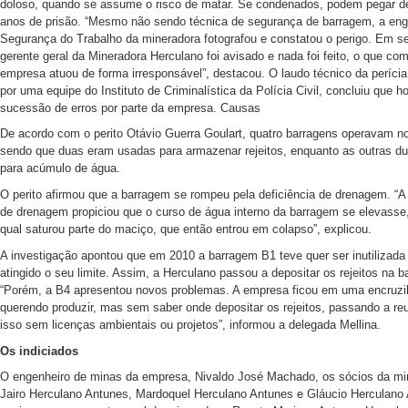
doloso, quando se assume o risco de matar. Se condenados, podem pegar de
anos de prisão. “Mesmo não sendo técnica de segurança de barragem, a eng
Segurança do Trabalho da mineradora fotografou e constatou o perigo. Em se
gerente geral da Mineradora Herculano foi avisado e nada foi feito, o que co
empresa atuou de forma irresponsável”, destacou. O laudo técnico da perícia
por uma equipe do Instituto de Criminalística da Polícia Civil, concluiu que 
sucessão de erros por parte da empresa. Causas
De acordo com o perito Otávio Guerra Goulart, quatro barragens operavam no
sendo que duas eram usadas para armazenar rejeitos, enquanto as outras d
para acúmulo de água.
O perito afirmou que a barragem se rompeu pela deficiência de drenagem. “A 
de drenagem propiciou que o curso de água interno da barragem se elevasse,
qual saturou parte do maciço, que então entrou em colapso”, explicou.
A investigação apontou que em 2010 a barragem B1 teve quer ser inutilizada 
atingido o seu limite. Assim, a Herculano passou a depositar os rejeitos na 
“Porém, a B4 apresentou novos problemas. A empresa ficou em uma encruzi
querendo produzir, mas sem saber onde depositar os rejeitos, passando a reut
isso sem licenças ambientais ou projetos”, informou a delegada Mellina.
Os indiciados
O engenheiro de minas da empresa, Nivaldo José Machado, os sócios da mi
Jairo Herculano Antunes, Mardoquel Herculano Antunes e Gláucio Herculano