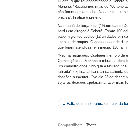
Duarte, o que foi encaminhado à Sabará 
Mariana. “Recebemos mais de 400 tonelad
não foram aproveitados. Nada mais justo
precisa”, finaliza o prefeito.
Na manhã de terça-feira (19) um caminhã
partiu em direção à Sabará. Foram 100 cob
papel higiênico avulso (12 unidades em c
sacolas de roupas. O coordenador de dist
que foram atendidas, em média, 120 famíli
“Não há restrições. Qualquer membro de um
Convenções de Mariana e retirar as doaçõ
um cadastro onde tudo que é retirado fica
retirada”, explica. Juliano ainda salienta q
doações aumentou. “No dia 23 de dezembr
seja, as doações ajudaram a fazer mais feli
← Falta de infraestrutura em ruas do bai
Compartilhar:
Tweet