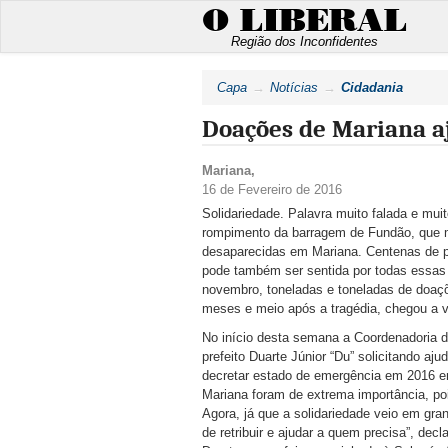
O LIBERAL
Região dos Inconfidentes
Capa
Notícias
Cidadania
Doações de Mariana a
Mariana
,
16 de Fevereiro de 2016
Solidariedade. Palavra muito falada e mui
rompimento da barragem de Fundão, que 
desaparecidas em Mariana. Centenas de p
pode também ser sentida por todas essas
novembro, toneladas e toneladas de doaç
meses e meio após a tragédia, chegou a ve
No início desta semana a Coordenadoria d
prefeito Duarte Júnior “Du” solicitando aju
decretar estado de emergência em 2016 e
Mariana foram de extrema importância, po
Agora, já que a solidariedade veio em gr
de retribuir e ajudar a quem precisa”, decl