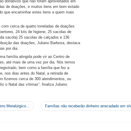
são donativos que não foram aproveitados em
as de doações, e muitos itens em bom estado
 do que encaminhar estes itens a quem mais
o com cerca de quatro toneladas de doações
ertores, 24 kits de higiene, 25 sacolas de
ada sacola) 25 sacolas de calçados e 136
ribuição das doações, Juliano Barbosa, destaca
as por dia.
a família atingida pode vir ao Centro de
es, até mais de uma vez por dia. Nós temos
 registrado, bem como a família que fez a
ue, nos dias antes do Natal, a retirada de
o fizemos cerca de 300 atendimentos, ou
z o Natal das vítimas”, finaliza Juliano.
rro Metalúrgico...
Famílias não receberão dinheiro arrecadado em s