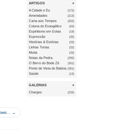
ARTIGOS
»
A Cidade e Eu
(172)
Amenidades
(213)
Carta aos Tempos
(202)
Coluna do Evangélico
(63)
Espiritismo em Gotas
(19)
Expressão
(35)
Histórias & Estórias
(33)
Linhas Tortas
(52)
Moda
(33)
Notas da Pedra
(250)
O Berro do Bode Zé
(301)
Ponto de Vista do Batista
(261)
Saúde
(13)
GALERIAS
»
Charges
(233)
hows... →