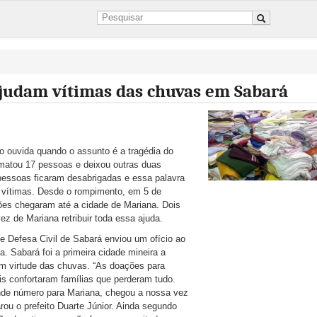
judam vítimas das chuvas em Sabará
to ouvida quando o assunto é a tragédia do
matou 17 pessoas e deixou outras duas
essoas ficaram desabrigadas e essa palavra
 vítimas. Desde o rompimento, em 5 de
ões chegaram até a cidade de Mariana. Dois
z de Mariana retribuir toda essa ajuda.
e Defesa Civil de Sabará enviou um ofício ao
da. Sabará foi a primeira cidade mineira a
m virtude das chuvas. “As doações para
is confortaram famílias que perderam tudo.
ande número para Mariana, chegou a nossa vez
arou o prefeito Duarte Júnior. Ainda segundo