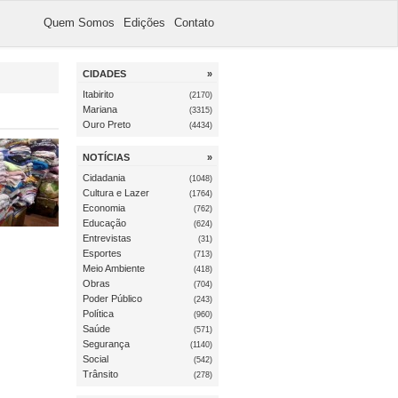
Quem Somos
Edições
Contato
CIDADES
»
Itabirito
(2170)
Mariana
(3315)
Ouro Preto
(4434)
NOTÍCIAS
»
Cidadania
(1048)
Cultura e Lazer
(1764)
Economia
(762)
Educação
(624)
Entrevistas
(31)
Esportes
(713)
Meio Ambiente
(418)
Obras
(704)
Poder Público
(243)
Política
(960)
Saúde
(571)
Segurança
(1140)
Social
(542)
Trânsito
(278)