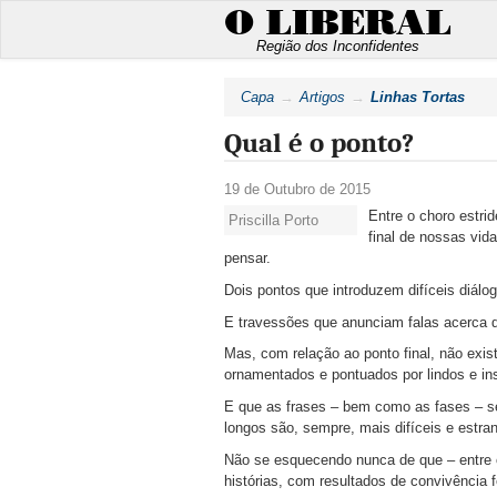
O LIBERAL
Região dos Inconfidentes
Capa
Artigos
Linhas Tortas
Qual é o ponto?
19 de Outubro de 2015
Entre o choro estri
Priscilla Porto
final de nossas vid
pensar.
Dois pontos que introduzem difíceis diál
E travessões que anunciam falas acerca d
Mas, com relação ao ponto final, não exis
ornamentados e pontuados por lindos e in
E que as frases – bem como as fases – se
longos são, sempre, mais difíceis e estra
Não se esquecendo nunca de que – entre o 
histórias, com resultados de convivência f