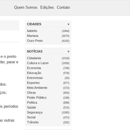
Quem Somos
Edições
Contato
CIDADES
»
Itabirito
(1964)
Mariana
(3075)
Ouro Preto
(4162)
NOTÍCIAS
»
 e o ponto
Cidadania
(1019)
er, parar e
Cultura e Lazer
(1656)
Economia
(708)
Educação
(578)
Entrevistas
(30)
Esportes
(677)
dos.
Meio Ambiente
(372)
eços,
Obras
(654)
Poder Público
(186)
Política
(898)
is períodos
Saúde
(515)
Segurança
(1085)
Social
(472)
as outras
Trânsito
(262)