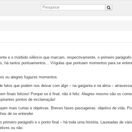
dente e o mórbido silêncio que marcam, respectivamente, o primeiro parágrafo
as, há tantos pontuamentos... Vírgulas que pontuam momentos para se entend
ogos ou alegres fugazes momentos.
e fatos que podem nos deixar com algo – na garganta e na alma – atravessa
tem finais felizes! Porque se é final, não é feliz. Alegres mesmo são os com
spirantes pontos de exclamação!
jam mais curtas e objetivas. Breves fases passageiras: objetivo de vida. Po
nhos de se entender.
primeiro parágrafo e o ponto final – há toda uma história. Laureadas de vári
elizes ou não.