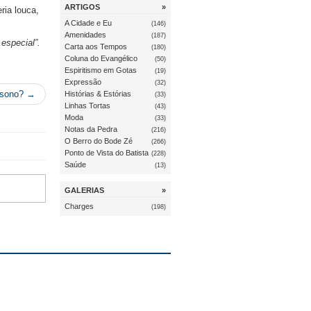
ARTIGOS
»
ria louca,
A Cidade e Eu
(146)
Amenidades
(187)
especial”.
Carta aos Tempos
(180)
Coluna do Evangélico
(50)
Espiritismo em Gotas
(19)
Expressão
(32)
o sono? →
Histórias & Estórias
(33)
Linhas Tortas
(43)
Moda
(33)
Notas da Pedra
(216)
O Berro do Bode Zé
(266)
Ponto de Vista do Batista
(228)
Saúde
(13)
GALERIAS
»
Charges
(198)