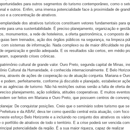
 oportunidades para outros segmentos do turismo contemporâneo, como o set
onal e outros. Enfim, uma imensa potencialidade face à proximidade de grand
sso e a concentração de atrativos.
exemplaridade dos atrativos turísticos constituem vetores fundamentais para 
iente para uma sustentabilidade. É preciso planejamento, organização e gestã
ivos, monumentos, a rede de hoteleiros, a oferta gastronômica, o composto de
guias bem treinados, ação dos órgãos públicos na segurança, na limpeza púb
s com sistemas de informação. Nada complexo ou de maior dificuldade no pl
e organização e gestão adequada. E os resultados são certos, em médio p
aram, superando crises crônicas.
 patrimônio cultural de grande valor. Ouro Preto, segunda capital de Minas, ins
mônio Cultural da Humanidade, é conhecida internacionalmente. E Belo Horizon
grama, através de ações de cooperação ou de atuação conjunta. Mariana e Our
s e podem, perfeitamente, conforme já discutido e planejado, estabelecer aç
 as agências de turismo. Não há restrições outras senão a falta de oferta de
reciso planejamento, ação solidária, atitudes cooperativas. E muitos eventos
odem ser feitos em Mariana e Ouro Preto, que possuem centros de convenç
planejar. De conquistar posições. Creio que o seminário sobre turismo que se 
refeitura e da ABAV, deva ter como questão central esta atuação, com foco
neste esforço Belo Horizonte e a incluindo no conjunto dos atrativos os vários
 portfólio de atrativos de todo o território. E a crise poderá ser vencida co
rincipal potencialidade da região. É a sua maior riqueza, capaz de realizar