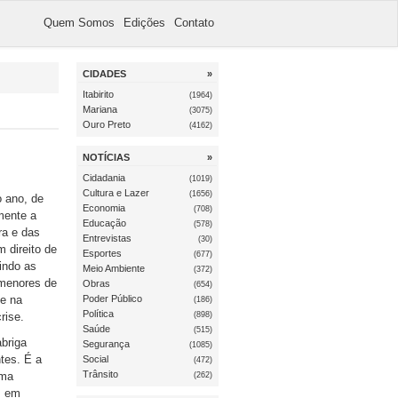
Quem Somos
Edições
Contato
CIDADES
»
Itabirito
(1964)
Mariana
(3075)
Ouro Preto
(4162)
NOTÍCIAS
»
Cidadania
(1019)
Cultura e Lazer
(1656)
o ano, de
Economia
(708)
mente a
Educação
(578)
ra e das
Entrevistas
(30)
 direito de
Esportes
(677)
indo as
Meio Ambiente
(372)
 menores de
Obras
(654)
te na
Poder Público
(186)
Política
(898)
rise.
Saúde
(515)
abriga
Segurança
(1085)
tes. É a
Social
(472)
Trânsito
uma
(262)
s, em