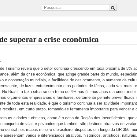
de superar a crise econômica
_
 de Turismo revela que o setor continua crescendo em taxa próxima de 5% a
mance, além da crise econômica, que atinge grande parte do mundo, especial
bio e cooperação mundiais, a facilidade de deslocamento, o aumento da cultu
escente, de lazer, entretenimento e os períodos de férias, cada vez mais um
No Brasil, a taxa situa-se em torno de 4% nos últimos anos e a crise, reduz
os orçamentos empresariais e familiares, certamente permite prever fluxos
te de toda esta realidade, é que o turismo continua a ser atividade importan
 receitas, em curto prazo, tornando-se ferramenta importante para vencer a c
 para as cidades turísticas, como é o caso da Região dos Inconfidentes, que 
ado conjunto de vilas e povoados que também são destinos atrativos de visitan
rio central nos mapas mineiro e brasileiro, dispostas em longo da BR-356, n
e apresentam vários e diferenciados atrativos, históricos, artísticos, naturai