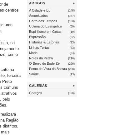
ARTIGOS
»
or de
es centros
A Cidade e Eu
(146)
Amenidades
(187)
Carta aos Tempos
(180)
que uma
Coluna do Evangélico
(50)
o,
Espiritismo em Gotas
(19)
Expressão
(32)
Histórias & Estórias
lica, na
(33)
Linhas Tortas
(43)
anejamento
Moda
(33)
razo, como
Notas da Pedra
(216)
O Berro do Bode Zé
(266)
Ponto de Vista do Batista
crito na
(228)
Saúde
(13)
te, terceira
o Preto
GALERIAS
»
ões comuns
 atrativos
Charges
(198)
, pelo
ões.
realizará
 na Região
 distritos,
m mais