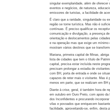
singular exemplaridade, além de oferecer
eventos e negócios, de natureza, educaci
emissores de turistas, a facilidade de ace
É claro que a raridade, singularidade ou 
região se torne turística. Mas não é sufic
contínuas. É preciso qualificar os recept
comunicação e divulgação, a presença de 
orientação e deslocamentos pelas cidade
e na operação mas que exige um mínimo d
mostram vários destinos que se transform
Mariana, primeira capital de Minas, abriga
lista de cidades que tem o título de Patri
capital, precisa estar incluída neste pro
precisam prolongar a estadia de visitante
com BH, porta de entrada e onde se situam
capazes de reter mais o visitante. Mas é p
menos em parte, que se realizam em BH p
Diante à crise, geral, é também hora de re
em outubro em Ouro Preto, com apoio da P
dos Inconfidentes e procurando incorporar 
vilas e povoados que enriquecem bastante o
facilidade, aproveitando-se, enfim, desta p