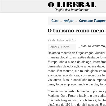
O LIBERAL
Região dos Inconfidentes
Capa
Artigos
Carta aos Tempos
O turismo como meio 
29 de Julho de 2015
_ *Mauro Werkema
Jornal O Liberal
Relatório recente da Organização Mundial
maneira global. E as razões desta perfor
Europa, são a busca de diálogo, intercâm
demandas da educação e a necessidade, cr
todos. Em resumo, é o mundo globalizado. 
atividades econômicas, com repercussão n
visitantes. Mas, a conclusão mais importan
geração de emprego, renda e circulação de
O raciocínio é particularmente importante
Mariana, Ouro Preto e Itabirito e um vari
chamada Região dos Inconfidentes, territó
distância de 110 km, de fácil acesso. E qu