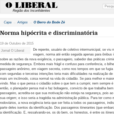
O LIBERAL
Região dos Inconfidentes
Capa
Artigos
O Berro do Bode Zé
Norma hipócrita e discriminatória
19 de Outubro de 2015
De repente, usuário de coletivo intermunicipal, se viu n
Jornal O Liberal
viagem, norma até então seguida apenas para ônibus i
sobre as razões da nova exigência, o passageiro, sabedor das práticas cri
medida de segurança. Embora mais frágil e confuso para conferência, o bilh
passageiro anônimo, em viagem secreta, como nos tempos em que se fugia c
com segundas e terceiras intenções teria mais dificuldades na realização 
mais um incômodo, coisa normal na vida do cidadão. Se para melhor e maio
vindo. Mas o que pensa o cidadão sobre o que tem a cumprir, nem sempre é
então, o planejador pensa mal e faz bobagens, convicto de que trabalha be
passageiro, acredita-se que sua motivação não esteja na segurança, pois ao c
sua origem; e isso seria a tragédia na administração pública. Para ter como
rodoviários, a nova exigência teria que ser feita a todos os passageiros, ind
parte deles isentos da identificação. Dos passageiros itinerantes (que emb
a identificação. E, ressalvando-se, os do bem, os honestos, é entre os itine