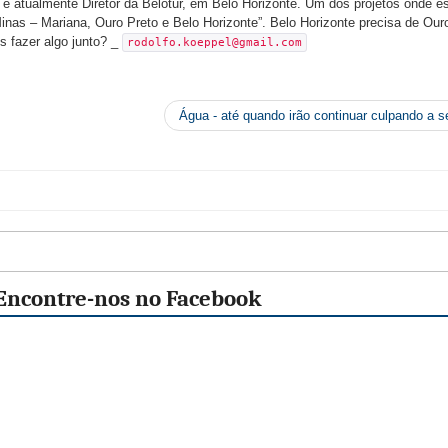
e atualmente Diretor da Belotur, em Belo Horizonte. Um dos projetos onde e
inas – Mariana, Ouro Preto e Belo Horizonte”. Belo Horizonte precisa de Our
 fazer algo junto? _
rodolfo.koeppel@gmail.com
Água - até quando irão continuar culpando a s
Encontre-nos no Facebook