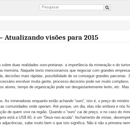
 Atualizando visões para 2015
obre duas realidades ouro-pretanas: a importância da mineração e do turis
 sua memória. Naquele texto mencionamos que negociar com grandes empres
, decisões mais rápidas, possibilidade de se conseguir grandes parcerias. 
cessário envolver muita gente, processo decisório pode ser muito complexo,
 os atores, tempo de organização pode ser desgastantemente lento, etc. Ma
. As mineradoras enquanto estão achando “ouro”, isto é, o preço do minério 
r as comunidades onde operam. Até porque, um dia, elas irão embora e nós f
ão de quem vive na região. Quando o “ouro” cai de preço, e no caso do miné
gora está a US$ 60, é um “Deus-nos-acuda”: fechamento de minas, desempre
e adjacências, sabe muito bem o que isto significa. Não é não a primeira nem