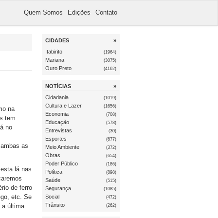
Quem Somos
Edições
Contato
CIDADES
»
Itabirito
(1964)
Mariana
(3075)
Ouro Preto
(4162)
NOTÍCIAS
»
Cidadania
(1019)
Cultura e Lazer
(1656)
mo na
Economia
(708)
as tem
Educação
(578)
Já no
Entrevistas
(30)
Esportes
(677)
s ambas as
Meio Ambiente
(372)
Obras
(654)
Poder Público
(186)
esta lá nas
Política
(898)
icaremos
Saúde
(515)
rio de ferro
Segurança
(1085)
go, etc. Se
Social
(472)
Trânsito
 a última
(262)