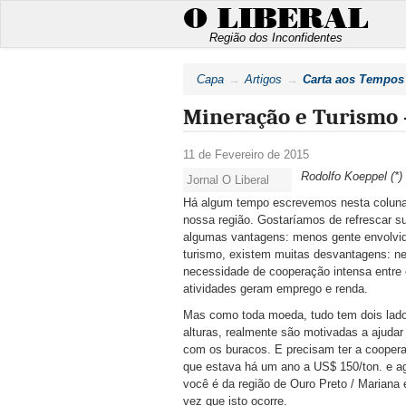
O LIBERAL
Região dos Inconfidentes
Capa
Artigos
Carta aos Tempos
Mineração e Turismo –
11 de Fevereiro de 2015
Rodolfo Koeppel (*)
Jornal O Liberal
Há algum tempo escrevemos nesta coluna s
nossa região. Gostaríamos de refrescar
algumas vantagens: menos gente envolvida
turismo, existem muitas desvantagens: ne
necessidade de cooperação intensa entre
atividades geram emprego e renda.
Mas como toda moeda, tudo tem dois lados
alturas, realmente são motivadas a ajuda
com os buracos. E precisam ter a cooperaç
que estava há um ano a US$ 150/ton. e a
você é da região de Ouro Preto / Mariana 
vez que isto ocorre.