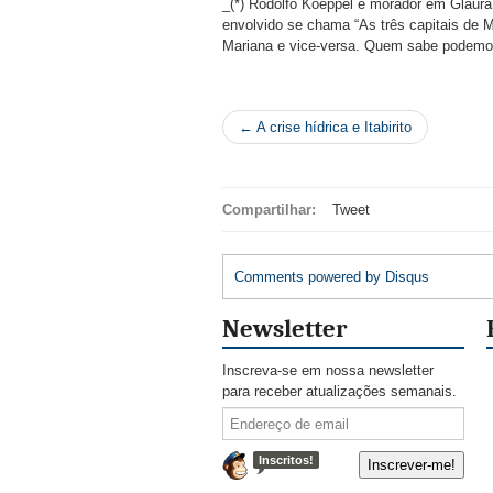
_(*) Rodolfo Koeppel é morador em Glaura 
envolvido se chama “As três capitais de M
Mariana e vice-versa. Quem sabe podemos
← A crise hídrica e Itabirito
Compartilhar:
Tweet
Comments powered by
Disqus
Newsletter
Inscreva-se em nossa newsletter
para receber atualizações semanais.
Inscritos!