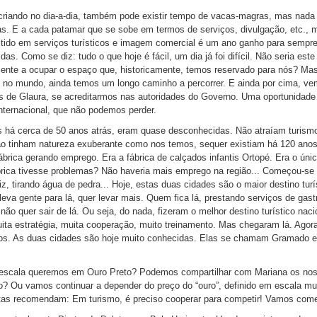
criando no dia-a-dia, também pode existir tempo de vacas-magras, mas nada
s. E a cada patamar que se sobe em termos de serviços, divulgação, etc., m
vestido em serviços turísticos e imagem comercial é um ano ganho para sempr
das. Como se diz: tudo o que hoje é fácil, um dia já foi difícil. Não seria es
ente a ocupar o espaço que, historicamente, temos reservado para nós? Mas
 no mundo, ainda temos um longo caminho a percorrer. E ainda por cima, ve
s de Glaura, se acreditarmos nas autoridades do Governo. Uma oportunidade
internacional, que não podemos perder.
 há cerca de 50 anos atrás, eram quase desconhecidas. Não atraíam turismo
não tinham natureza exuberante como nos temos, sequer existiam há 120 ano
rica gerando emprego. Era a fábrica de calçados infantis Ortopé. Era o únic
brica tivesse problemas? Não haveria mais emprego na região... Começou-se
iz, tirando água de pedra... Hoje, estas duas cidades são o maior destino turí
 leva gente para lá, quer levar mais. Quem fica lá, prestando serviços de gas
. não quer sair de lá. Ou seja, do nada, fizeram o melhor destino turístico naci
uita estratégia, muita cooperação, muito treinamento. Mas chegaram lá. Agor
á-los. As duas cidades são hoje muito conhecidas. Elas se chamam Gramado e
ue escala queremos em Ouro Preto? Podemos compartilhar com Mariana os no
o? Ou vamos continuar a depender do preço do “ouro”, definido em escala mun
istas recomendam: Em turismo, é preciso cooperar para competir! Vamos com