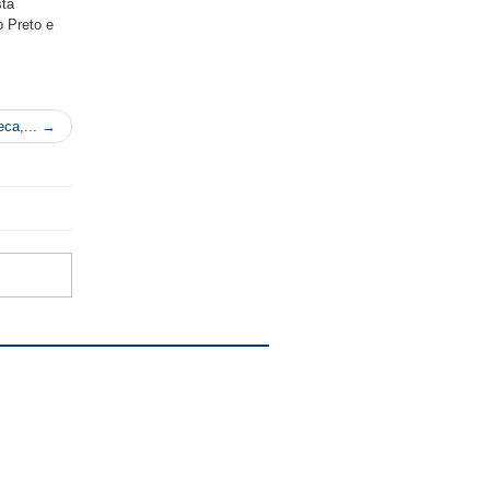
stá
o Preto e
eca,... →