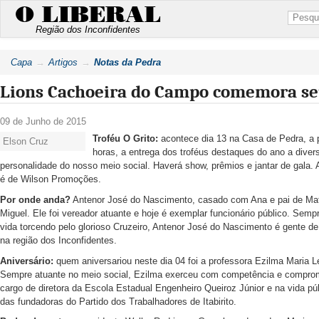
O LIBERAL
Região dos Inconfidentes
Capa
Artigos
Notas da Pedra
Lions Cachoeira do Campo comemora se
09 de Junho de 2015
Troféu O Grito:
acontece dia 13 na Casa de Pedra, a p
Elson Cruz
horas, a entrega dos troféus destaques do ano a diver
personalidade do nosso meio social. Haverá show, prêmios e jantar de gala. 
é de Wilson Promoções.
Por onde anda?
Antenor José do Nascimento, casado com Ana e pai de Ma
Miguel. Ele foi vereador atuante e hoje é exemplar funcionário público. Sempr
vida torcendo pelo glorioso Cruzeiro, Antenor José do Nascimento é gente d
na região dos Inconfidentes.
Aniversário:
quem aniversariou neste dia 04 foi a professora Ezilma Maria 
Sempre atuante no meio social, Ezilma exerceu com competência e compro
cargo de diretora da Escola Estadual Engenheiro Queiroz Júnior e na vida pú
das fundadoras do Partido dos Trabalhadores de Itabirito.