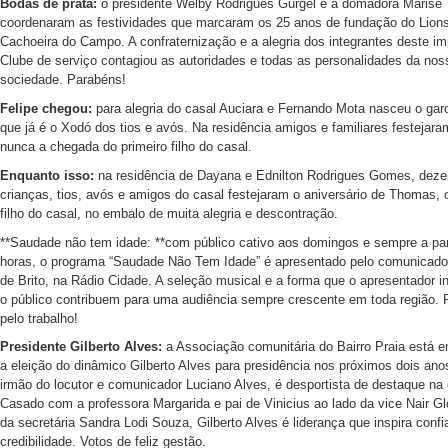
Bodas de prata:
o presidente Welby Rodrigues Gurgel e a domadora Marise
coordenaram as festividades que marcaram os 25 anos de fundação do Lion
Cachoeira do Campo. A confraternização e a alegria dos integrantes deste im
Clube de serviço contagiou as autoridades e todas as personalidades da nos
sociedade. Parabéns!
Felipe chegou:
para alegria do casal Auciara e Fernando Mota nasceu o garo
que já é o Xodó dos tios e avós. Na residência amigos e familiares festejar
nunca a chegada do primeiro filho do casal.
Enquanto isso:
na residência de Dayana e Ednilton Rodrigues Gomes, dez
crianças, tios, avós e amigos do casal festejaram o aniversário de Thomas, o
filho do casal, no embalo de muita alegria e descontração.
**Saudade não tem idade: **com público cativo aos domingos e sempre a par
horas, o programa “Saudade Não Tem Idade” é apresentado pelo comunicado
de Brito, na Rádio Cidade. A seleção musical e a forma que o apresentador 
o público contribuem para uma audiência sempre crescente em toda região.
pelo trabalho!
Presidente Gilberto Alves:
a Associação comunitária do Bairro Praia está 
a eleição do dinâmico Gilberto Alves para presidência nos próximos dois anos
irmão do locutor e comunicador Luciano Alves, é desportista de destaque na 
Casado com a professora Margarida e pai de Vinicius ao lado da vice Nair Gl
da secretária Sandra Lodi Souza, Gilberto Alves é liderança que inspira conf
credibilidade. Votos de feliz gestão.