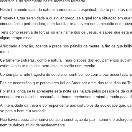
ocorrência do sofrimento neste momento terrestre.
Neste tremendo caos de natureza emocional e espiritual, não te permitas o de
Preserva a tua serenidade a qualquer preço, seja qual for a situação em que
circunstância perturbadora, sem facultar-te a severa contaminação destrutiva
Tens como reserva de forças os ensinamentos de Jesus, e sabes que esta é 
algum tempo ainda...
Afeiçoado à oração, acende a prece nos painéis da mente, a fim de que brilh
rumos.
Certamente sofrerás, como é natural, mas dispões dos equipamentos sublimes
estimulando-te a ajudar, sem discriminação nem revolta.
Contempla a rude tragédia do cotidiano, contribuindo com a paz assentada na
Faz-se necessário que perseveres fiel ao Amor até o fim dos teus dias na Te
Por mais longa se te apresente esta noite assinalada pelos pesadelos da cul
conduta em desalinho, passarão as horas tenebrosas e raiará a madrugada d
A intensidade da treva é correspondente aos distúrbios da sociedade que, ca
se para o bem e a verdade.
Não haverá outra alternativa senão a construção da paz interior e o esforço 
nem te deixes afligir demasiadamente.