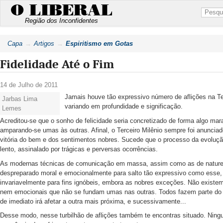
O LIBERAL
Região dos Inconfidentes
Capa
Artigos
Espiritismo em Gotas
Fidelidade Até o Fim
14 de Julho de 2011
Jamais houve tão expressivo número de aflições na T
Jarbas Lima
variando em profundidade e significação.
Lemes
Acreditou-se que o sonho de felicidade seria concretizado de forma algo mar
amparando-se umas às outras. Afinal, o Terceiro Milênio sempre foi anuncia
vitória do bem e dos sentimentos nobres. Sucede que o processo da evolução
lento, assinalado por trágicas e perversas ocorrências.
As modernas técnicas de comunicação em massa, assim como as de naturez
despreparado moral e emocionalmente para salto tão expressivo como esse, 
invariavelmente para fins ignóbeis, embora as nobres exceções. Não existem
nem emocionais que não se fundam umas nas outras. Todos fazem parte do 
de imediato irá afetar a outra mais próxima, e sucessivamente...
Desse modo, nesse turbilhão de aflições também te encontras situado. Nin