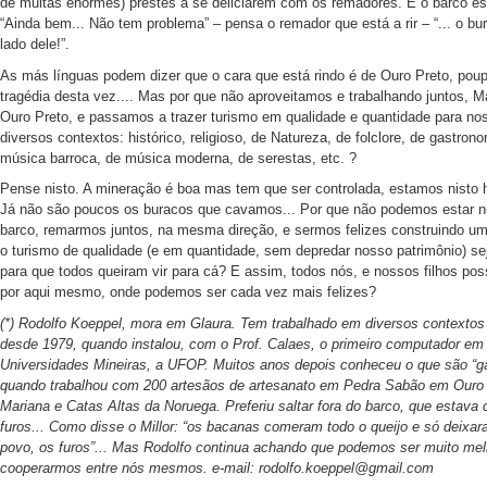
de multas enormes) prestes a se deliciarem com os remadores. E o barco es
“Ainda bem... Não tem problema” – pensa o remador que está a rir – “... o bu
lado dele!”.
As más línguas podem dizer que o cara que está rindo é de Ouro Preto, pou
tragédia desta vez.... Mas por que não aproveitamos e trabalhando juntos, M
Ouro Preto, e passamos a trazer turismo em qualidade e quantidade para no
diversos contextos: histórico, religioso, de Natureza, de folclore, de gastron
música barroca, de música moderna, de serestas, etc. ?
Pense nisto. A mineração é boa mas tem que ser controlada, estamos nisto 
Já não são poucos os buracos que cavamos... Por que não podemos estar 
barco, remarmos juntos, na mesma direção, e sermos felizes construindo um
o turismo de qualidade (e em quantidade, sem depredar nosso patrimônio) sej
para que todos queiram vir para cá? E assim, todos nós, e nossos filhos pos
por aqui mesmo, onde podemos ser cada vez mais felizes?
(*) Rodolfo Koeppel, mora em Glaura. Tem trabalhado em diversos contextos 
desde 1979, quando instalou, com o Prof. Calaes, o primeiro computador em
Universidades Mineiras, a UFOP. Muitos anos depois conheceu o que são “ga
quando trabalhou com 200 artesãos de artesanato em Pedra Sabão em Ouro 
Mariana e Catas Altas da Noruega. Preferiu saltar fora do barco, que estava 
furos... Como disse o Millor: “os bacanas comeram todo o queijo e só deixar
povo, os furos”... Mas Rodolfo continua achando que podemos ser muito mel
cooperarmos entre nós mesmos. e-mail:
rodolfo.koeppel@gmail.com