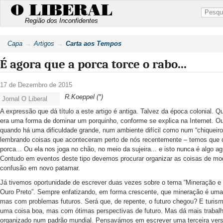
O LIBERAL
Região dos Inconfidentes
Capa
Artigos
Carta aos Tempos
É agora que a porca torce o rabo...
17 de Dezembro de 2015
R.Koeppel (*)
Jornal O Liberal
A expressão que dá título a este artigo é antiga. Talvez da época colonial. 
era uma forma de dominar um porquinho, conforme se explica na Internet. Ou
quando há uma dificuldade grande, num ambiente difícil como num “chiqueir
lembrando coisas que aconteceram perto de nós recentemente – temos que 
porca... Ou ela nos joga no chão, no meio da sujeira... e isto nunca é algo ag
Contudo em eventos deste tipo devemos procurar organizar as coisas de mod
confusão em novo patamar.
Já tivemos oportunidade de escrever duas vezes sobre o tema “Mineração 
Ouro Preto”. Sempre enfatizando, em forma crescente, que mineração é uma
mas com problemas futuros. Será que, de repente, o futuro chegou? E turi
uma coisa boa, mas com ótimas perspectivas de futuro. Mas dá mais trabalh
organizado num padrão mundial. Pensavámos em escrever uma terceira vers