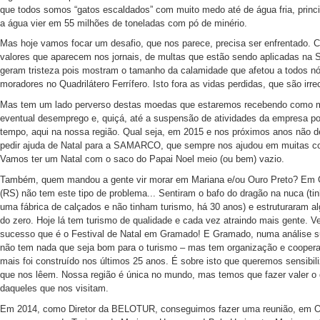
que todos somos “gatos escaldados” com muito medo até de água fria, princ
a água vier em 55 milhões de toneladas com pó de minério.
Mas hoje vamos focar um desafio, que nos parece, precisa ser enfrentado. C
valores que aparecem nos jornais, de multas que estão sendo aplicadas n
geram tristeza pois mostram o tamanho da calamidade que afetou a todos nó
moradores no Quadrilátero Ferrífero. Isto fora as vidas perdidas, que são irre
Mas tem um lado perverso destas moedas que estaremos recebendo como m
eventual desemprego e, quiçá, até a suspensão de atividades da empresa po
tempo, aqui na nossa região. Qual seja, em 2015 e nos próximos anos não d
pedir ajuda de Natal para a SAMARCO, que sempre nos ajudou em muitas co
Vamos ter um Natal com o saco do Papai Noel meio (ou bem) vazio.
Também, quem mandou a gente vir morar em Mariana e/ou Ouro Preto? Em
(RS) não tem este tipo de problema... Sentiram o bafo do dragão na nuca (t
uma fábrica de calçados e não tinham turismo, há 30 anos) e estruturaram alg
do zero. Hoje lá tem turismo de qualidade e cada vez atraindo mais gente. V
sucesso que é o Festival de Natal em Gramado! E Gramado, numa análise sup
não tem nada que seja bom para o turismo – mas tem organização e cooper
mais foi construído nos últimos 25 anos. É sobre isto que queremos sensibil
que nos lêem. Nossa região é única no mundo, mas temos que fazer valer o 
daqueles que nos visitam.
Em 2014, como Diretor da BELOTUR, conseguimos fazer uma reunião, em O