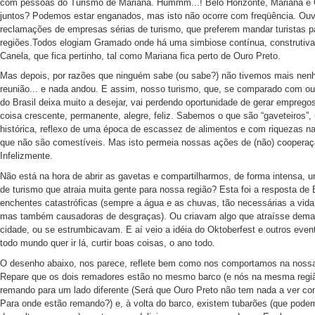
com pessoas do Turismo de Mariana. Hummm...! Belo Horizonte, Mariana e 
juntos? Podemos estar enganados, mas isto não ocorre com freqüência. Ou
reclamações de empresas sérias de turismo, que preferem mandar turistas p
regiões.Todos elogiam Gramado onde há uma simbiose contínua, construtiv
Canela, que fica pertinho, tal como Mariana fica perto de Ouro Preto.
Mas depois, por razões que ninguém sabe (ou sabe?) não tivemos mais ne
reunião... e nada andou. E assim, nosso turismo, que, se comparado com out
do Brasil deixa muito a desejar, vai perdendo oportunidade de gerar emprego
coisa crescente, permanente, alegre, feliz. Sabemos o que são “gaveteiros”,
histórica, reflexo de uma época de escassez de alimentos e com riquezas nat
que não são comestíveis. Mas isto permeia nossas ações de (não) cooperaç
Infelizmente.
Não está na hora de abrir as gavetas e compartilharmos, de forma intensa, 
de turismo que atraia muita gente para nossa região? Esta foi a resposta de
enchentes catastróficas (sempre a água e as chuvas, tão necessárias a vid
mas também causadoras de desgraças). Ou criavam algo que atraísse dema
cidade, ou se estrumbicavam. E aí veio a idéia do Oktoberfest e outros even
todo mundo quer ir lá, curtir boas coisas, o ano todo.
O desenho abaixo, nos parece, reflete bem como nos comportamos na nossa
Repare que os dois remadores estão no mesmo barco (e nós na mesma regi
remando para um lado diferente (Será que Ouro Preto não tem nada a ver c
Para onde estão remando?) e, à volta do barco, existem tubarões (que podem