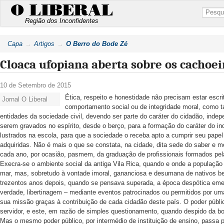
O LIBERAL
Região dos Inconfidentes
Capa
Artigos
O Berro do Bode Zé
Cloaca ufopiana aberta sobre os cachoe
10 de Setembro de 2015
Ética, respeito e honestidade não precisam estar escr
Jornal O Liberal
comportamento social ou de integridade moral, como 
entidades da sociedade civil, devendo ser parte do caráter do cidadão, inde
serem gravados no espírito, desde o berço, para a formação do caráter do i
lustrados na escola, para que a sociedade o receba apto a cumprir seu pape
adquiridas. Não é mais o que se constata, na cidade, dita sede do saber e mo
cada ano, por ocasião, pasmem, da graduação de profissionais formados pel
Execra-se o ambiente social da antiga Vila Rica, quando e onde a população 
mar, mas, sobretudo à vontade imoral, gananciosa e desumana de nativos 
trezentos anos depois, quando se pensava superada, a época despótica eme
verdade, libertinagem – mediante eventos patrocinados ou permitidos por uma
sua missão graças à contribuição de cada cidadão deste país. O poder públ
servidor, e este, em razão de simples questionamento, quando despido da bo
Mas o mesmo poder público, por intermédio de instituição de ensino, passa 