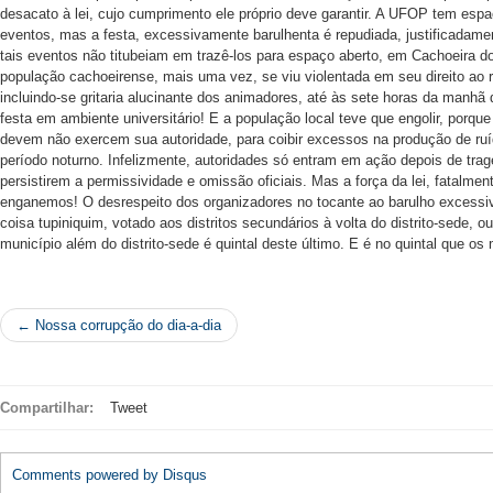
desacato à lei, cujo cumprimento ele próprio deve garantir. A UFOP tem esp
eventos, mas a festa, excessivamente barulhenta é repudiada, justificadamen
tais eventos não titubeiam em trazê-los para espaço aberto, em Cachoeira d
população cachoeirense, mais uma vez, se viu violentada em seu direito ao r
incluindo-se gritaria alucinante dos animadores, até às sete horas da manhã
festa em ambiente universitário! E a população local teve que engolir, porqu
devem não exercem sua autoridade, para coibir excessos na produção de ru
período noturno. Infelizmente, autoridades só entram em ação depois de tra
persistirem a permissividade e omissão oficiais. Mas a força da lei, fatalment
enganemos! O desrespeito dos organizadores no tocante ao barulho excessivo
coisa tupiniquim, votado aos distritos secundários à volta do distrito-sede,
município além do distrito-sede é quintal deste último. E é no quintal que o
← Nossa corrupção do dia-a-dia
Compartilhar:
Tweet
Comments powered by
Disqus