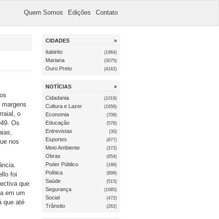
Quem Somos
Edições
Contato
CIDADES
»
Itabirito
(1964)
Mariana
(3075)
Ouro Preto
(4162)
NOTÍCIAS
»
dos
Cidadania
(1019)
s margens
Cultura e Lazer
(1656)
raial, o
Economia
(708)
949. Os
Educação
(578)
Entrevistas
aias,
(30)
Esportes
(677)
que nos
Meio Ambiente
(372)
Obras
(654)
ância.
Poder Público
(186)
Política
(898)
lo foi
Saúde
(515)
pectiva que
Segurança
(1085)
ada em um
Social
(472)
á que até
Trânsito
(262)