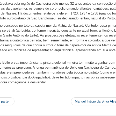
á estava pela região de Cachoeira pelo menos 32 anos antes da confecção de
is da capela-mor, os painéis do coro, policromando atlantes, cariátides, putti
e Nazaré. Há documentos relativos a ele em 1723, 1737 e 1738 (quando foi 
rito ouro-pretano de São Bartolomeu, se declarando, então, natural do Porto,
e concebeu no teto da capela-mor da Matriz de Nazaré. Contudo, essa pintur
 se vê ali (atribuída, conforme inscrição constante no atual forro, a Honório 
em Santo Antônio do Leite). As prospecções efetuadas recentemente nos reve
a trama arquitetônica cerrada, bem semelhante, em forma e colorido, à que v
os resquícios da que cobria outrora o forro da capela-mor da antiga Matriz d
ersado em técnicas de representação arquitetônica, apresentando em sua obr
 Bello e sua importância na pintura colonial mineira tem muito a ganhar com 
s criteriosas propiciam. A longa permanência de Bello em Cachoeira do Campo
stas e empreendedores, também moradores pela época no distrito (como o en
cisco Lisboa, pai do Aleijadinho), deve ter tido impacto nas obras subseque
 agora começamos a desvendar.
parte I
Manuel Inácio da Silva Al