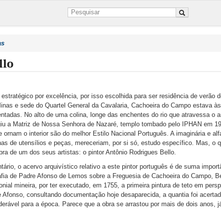
as
llo
 estratégico por excelência, por isso escolhida para ser residência de verão 
inas e sede do Quartel General da Cavalaria, Cachoeira do Campo estava à
tadas. No alto de uma colina, longe das enchentes do rio que atravessa o ar
rigiu a Matriz de Nossa Senhora de Nazaré, templo tombado pelo IPHAN em 1
e ornam o interior são do melhor Estilo Nacional Português. A imaginária e alf
s de utensílios e peças, mereceriam, por si só, estudo específico. Mas, o 
bra de um dos seus artistas: o pintor Antônio Rodrigues Bello.
rio, o acervo arquivístico relativo a este pintor português é de suma import
fia de Padre Afonso de Lemos sobre a Freguesia de Cachoeira do Campo, Bel
nial mineira, por ter executado, em 1755, a primeira pintura de teto em pers
e Afonso, consultando documentação hoje desaparecida, a quantia foi acert
derável para a época. Parece que a obra se arrastou por mais de dois anos, j