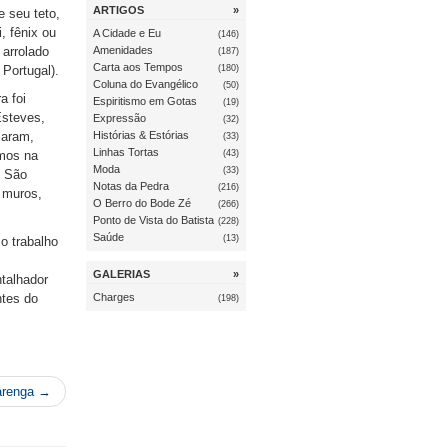
ARTIGOS
»
 seu teto,
, fênix ou
A Cidade e Eu
(146)
arrolado
Amenidades
(187)
Carta aos Tempos
(180)
 Portugal).
Coluna do Evangélico
(50)
a foi
Espiritismo em Gotas
(19)
Esteves,
Expressão
(32)
Histórias & Estórias
laram,
(33)
Linhas Tortas
(43)
emos na
Moda
(33)
e São
Notas da Pedra
(216)
a muros,
O Berro do Bode Zé
(266)
Ponto de Vista do Batista
(228)
Saúde
(13)
o trabalho
,
GALERIAS
»
talhador
ntes do
Charges
(198)
varenga →