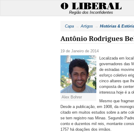
O LIBERAL
Região dos Inconfidentes
Capa
Artigos
Histórias & Estóri
Antônio Rodrigues Be
19 de Janeiro de 2014
Localizada em local
governadores das M
de estradas movimen
esforço coletivo e
cinco altares que lh
composta de centena
interessa hoje é a o
Alex Bohrer
Mesmo que fragmentá
Desde a publicação, em 1908, da monogra
citado em muitos estudos sobre a arte colo
se tem registro nas Minas. Segundo Padr
conto e duzentos mil reis, montante consi
1757 há doações dos irmãos.