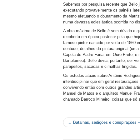
Sabemos por pesquisa recente que Bello j
executando provavelmente os painéis latera
mesmo efetuando o douramento da Matriz d
numa devassa eclesiástica ocorrida no dist
A obra máxima de Bello é sem dúvida a qu
recoberta em época posterior pela que hoje
famoso pintor nascido por volta de 1860 
contudo, detalhes da pintura original (um
Capela do Padre Faria, em Ouro Preto, e n
Bartolomeu). Bello devia, portanto, ser v
parapeitos, sacadas e cimalhas fingidas.
Os estudos atuais sobre Antônio Rodrigues
interdisciplinar que em geral restauraçõe
convivendo então com outros grandes arti
Manuel de Matos e o arquiteto Manuel Fran
chamado Barroco Mineiro, coisas que só
← Batalhas, sedições e conspirações – 