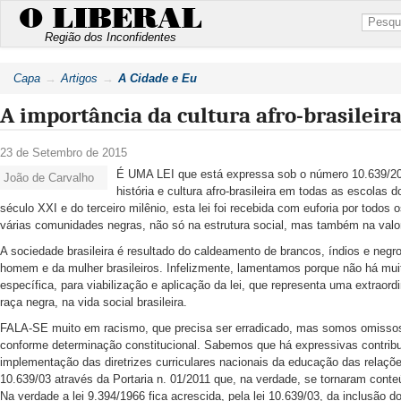
O LIBERAL
Região dos Inconfidentes
Capa
Artigos
A Cidade e Eu
A importância da cultura afro-brasileir
23 de Setembro de 2015
É UMA LEI que está expressa sob o número 10.639/200
João de Carvalho
história e cultura afro-brasileira em todas as escolas d
século XXI e do terceiro milênio, esta lei foi recebida com euforia por todos 
várias comunidades negras, não só na estrutura social, mas também na valor
A sociedade brasileira é resultado do caldeamento de brancos, índios e negros
homem e da mulher brasileiros. Infelizmente, lamentamos porque não há mui
específica, para viabilização e aplicação da lei, que representa uma extraordi
raça negra, na vida social brasileira.
FALA-SE muito em racismo, que precisa ser erradicado, mas somos omissos 
conforme determinação constitucional. Sabemos que há expressivas contrib
implementação das diretrizes curriculares nacionais da educação das relações
10.639/03 através da Portaria n. 01/2011 que, na verdade, se tornaram con
Na verdade a lei 9.394/1966 fica acrescida, pela lei 10.639/03, da inclusão d