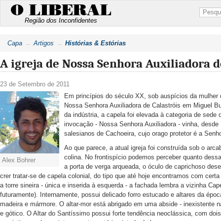
O LIBERAL
Região dos Inconfidentes
Capa
Artigos
Histórias & Estórias
A igreja de Nossa Senhora Auxiliadora 
23 de Setembro de 2011
Em princípios do século XX, sob auspícios da mulher d
Nossa Senhora Auxiliadora de Calastróis em Miguel B
da indústria, a capela foi elevada à categoria de sede 
invocação - Nossa Senhora Auxiliadora - vinha, desde
salesianos de Cachoeira, cujo orago protetor é a Senho
Ao que parece, a atual igreja foi construída sob o ar
colina. No frontispício podemos perceber quanto dessa
Alex Bohrer
a porta de verga arqueada, o óculo de caprichoso desen
crer tratar-se de capela colonial, do tipo que até hoje encontramos com ce
a torre sineira - única e inserida à esquerda - a fachada lembra a vizinha Cap
futuramente). Internamente, possui delicado forro estucado e altares da épo
madeira e mármore. O altar-mor está abrigado em uma abside - inexistente 
e gótico. O Altar do Santíssimo possui forte tendência neoclássica, com dois