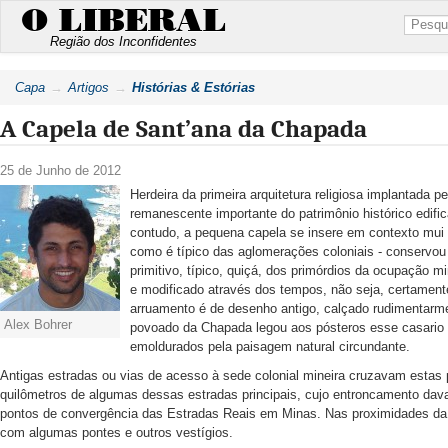
O LIBERAL
Região dos Inconfidentes
Capa
Artigos
Histórias & Estórias
A Capela de Sant’ana da Chapada
25 de Junho de 2012
Herdeira da primeira arquitetura religiosa implantada 
remanescente importante do patrimônio histórico edif
contudo, a pequena capela se insere em contexto mui 
como é típico das aglomerações coloniais - conservou
primitivo, típico, quiçá, dos primórdios da ocupação m
e modificado através dos tempos, não seja, certamente
arruamento é de desenho antigo, calçado rudimentarme
Alex Bohrer
povoado da Chapada legou aos pósteros esse casario
emoldurados pela paisagem natural circundante.
Antigas estradas ou vias de acesso à sede colonial mineira cruzavam estas 
quilômetros de algumas dessas estradas principais, cujo entroncamento dav
pontos de convergência das Estradas Reais em Minas. Nas proximidades da
com algumas pontes e outros vestígios.