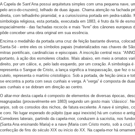
A Capela de Sant’Ana possui arquitetura simples com uma pequena nave, uma
pelo arco-do-cruzeiro), telhado de duas águas. Chama atenção na fachada prin
direita, com telhadinho piramidal, e a curiosíssima portada em pedra-sabão
simbologia religiosa, esta portada, executada em 1883, é fruto da fé de esmo
espacialmente - das fachadas rococós e mais “livre” dos cânones europeus de
pôde conceber uma obra original em sua essência.
Encima o medalhão da portada uma cruz de feição bastante diversa, coloca
Santa-Sé - entre eles os símbolos papais (materializados nas chaves de São
mitras pontificais, cardinalícias e episcopais. A inscrição central reza:
portanto, à ação dos esmoleres citados. Mais abaixo, em meio a ornatos var
direito, por um cálice, e, pelo lado esquerdo, por um coração. A simbologia 
representa o Sangue de Cristo, a lança significa a traspassação, que fez o sa
cutelo, representa o martírio cristológico. Sob a portada, de feição única e 
se encontra a porta com seus cunhais e verga. A “verga” é composta de dua
aos cunhais e se dobram em direção ao centro.
O altar-mor desta capela é composto de elementos de diversas épocas, desde
reagrupadas (provavelmente em 1883) segundo um gosto mais ‘clássico’. Nes
anjos, sob os consolos dos nichos, de fatura excelente. A nave é simples, co
e coro. No lugar esperado do púlpito (que aqui inexiste) há um curioso e anti
Corredores laterais, partindo da capela-mor, conduzem à sacristia, nos fund
(Santa Ana ensinando Maria) e a nave (Maria com Cristo morto, sob a cruz).
confecção de fins do século XIX ou início do XX. Na capela-mor há ornamento